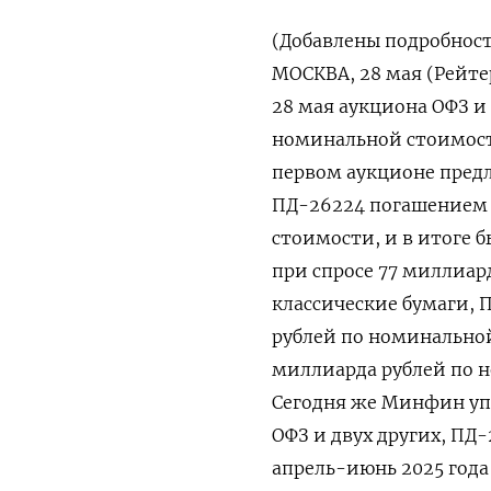
(Добавлены подробности и таблица с результатами аукционов текущего года) МОСКВА, 28 мая (Рейтер) - Российский Минфин провел оба запланированных на 28 мая аукциона ОФЗ и привлек по их итогам 144,4 миллиарда рублей по номинальной стоимости госбумаг при совокупном спросе в 204,6 миллиарда. На первом аукционе предлагались ОФЗ с постоянным купонным доходом серии ПД-26224 погашением 23 мая 2029 года на 50 миллиардов рублей по номинальной стоимости, и в итоге был размещен весь заявленный объем под 16,04% годовых при спросе 77 миллиардов. На втором сегодняшнем аукционе также предлагались классические бумаги, ПД-26247 погашением 11 мая 2039 года, на 250 миллиардов рублей по номинальной стоимости, а итогом стало размещение на 94,4 миллиарда рублей по номиналу под 16,44% годовых при спросе 127,6 миллиарда. Сегодня же Минфин уплачивает купонный доход держателям этих двух выпусков ОФЗ и двух других, ПД-26241 и ПК-29025, всего на 112,5 миллиарда рублей. Всего за апрель-июнь 2025 года Минфин планирует привлечь на внутреннем рынке госдолга 1,3 триллиона рублей по номинальной стоимости госбумаг, и за два месяца из трех ведомство привлекло через ОФЗ 736,2 миллиарда рублей, или почти 57% плана второго квартала. За первый квартал текущего года Минфин привлек на первичном рынке ОФЗ 1,4 триллиона рублей по номиналу бумаг при плане в 1 триллион рублей. Годовой план заимствований на внутреннем рынке составляет почти 4,8 триллиона рублей, согласно закону о бюджете РФ на 2025 год, а в прошлом году Минфин за счет размещения ОФЗ привлек 4,4 триллиона рублей. Ниже следуют результаты размещений ОФЗ в текущем году: Дата Выпуск Погашение Предложение, Спрос, Размещение, Выручка, Цена Дохо