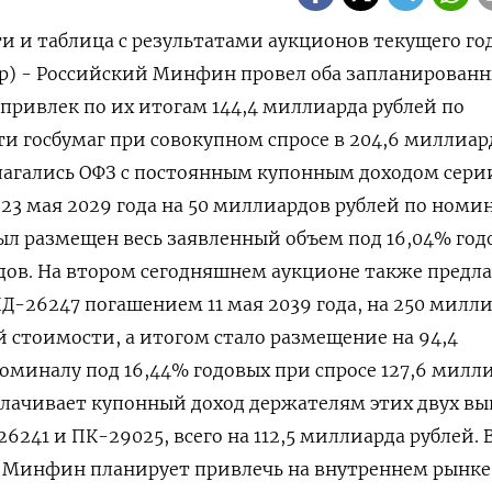
дность по Средневзвешенная Средневзвешенная Удовлетворенный млн р млн р млн р млн р отсечения, % отсечению, % цена, % доходность, % спрос 28 мая ПД-26247 11 мая 39 249.889,8 127.586,0 94.421,0 75.710,0 80,0909 16,45 80,1493 16,44 0,7401 28 мая ПД-26224 23 мая 29 50.000 77.006,0 50.000,0 37.641,0 75,1785 16,07 75,2633 16,04 0,6493 21 мая ПД-26246 12 мар 36 17.435,6 - 9.475,0 7.834,3 80,8101 16,36 80,8101 16,36 Допразмещение 21 ПД-26246 12 мар 36 325.002,1 186.947,0 98.124,0 81.133,0 80,7144 16,38 80,8101 16,36 0,5249 мая 21 ПД-26239 23 июл 31 50.000,0 100.227,6 49.956,2 34.392,7 66,6982 16,05 66,7097 16,05 0,4984 мая 14 мая ПД-26248 16 мая 40 210.193,7 182.373,9 91.640,8 78.531,0 80,1964 16,33 80,2574 16,32 0,5025 30 апр ПД-26246 12 мар 36 17.839,1 - 7.121,0 5.914,1 81,7371 16,13 81,7371 16,13 Допразмещение 30 апр ПД-26246 12 мар 36 386.362,2 133.886,0 54.239,0 45.047 81,6730 16,14 81,7371 16,13 0,4051 30 апр ПД-26235 12 мар 31 26.799,3 39.014,0 26.799,3 17.355,0 63,9100 16,09 63,9976 16,06 0,6869 23 апр ПД-26245 26 сен 35 39.751,0 - 37.749,6 31.331,3 82,5046 16,02 82,5046 16,02 Допразмещение 23 апр ПД-26238 15 мая 41 43.741,1 29.447,8 17.245,0 9.691,4 53,3800 15,29 53,4551 15,27 0,5856 23 апр ПД-26245 26 сен 35 299.092,3 145.272,4 39.586,8 32.856,1 82,4420 16,03 82,5046 16,02 0,2725 16 апр ПД-26248 16 мая 40 9.892,9 - 7.686,9 6.586,4 81,1868 16,10 81,1868 16,10 Допразмещение 16 апр ПД-26248 16 мая 40 279.994,3 130.807,6 62.113,7 53.221,4 81,0880 16,12 81,1868 16,10 0,4748 16 апр ПД-26242 29 авг 29 50.000,0 68.554,3 50.000,0 40.064,4 79,0500 16,44 79,0688 16,43 0,7293 9 апр ПД-26221 23 мар 33 36.201,4 - - - - - - - Допразмещение 9 апр ИН-52005 11 мая 33 152,900,8 - - - - - - - - 9 апр ПД-26221 23 мар 33 50.000,0 52.829,2 6.849,3 4.403,6 64,1000 16,40 64,1232 16,39 0,1296 2 апр ПД-26247 11 мая 39 15.902,4 - 0,0 0,0 83,8468 15,60 83,8468 15,60 Допразмещение 2 апр ПД-26247 11 мая 39 283.049,9 71.418,9 33.160,1 29.217,0 83,8000 15,61 83,8468 15,60 0,4643 26 мар ПД-26240 30 июл 36 17.861,7 - 10.320,0 6.108,0 58,3613 15,15 58,3613 15,15 Допразмещение 26 мар ПД-26218 17 сен 31 7.343,9 - 3.805,0 2.830,5 74,3648 15,33 74,3648 15,33 Допразмещение 26 мар ПД-26240 30 июл 36 50.000 42.472,1 19.465,9 11.521,2 58,3350 15,16 58,3613 15,15 0,4583 26 мар ПД-26218 17 сен 31 100.000,0 21.256,2 9.702,1 7.217,2 74,2900 15,35 74,3648 15,33 0,4564 19 мар ПД-26238 15 мая 41 16.316,5 - 8.850,0 5.166,0 56,3105 14,47 56,3105 14,47 Допразмещение 19 мар ПД-26246 12 мар 36 427.956,2 74.357,4 41.594,1 38.707,3 87,2685 14,85 87,2727 14,85 0,5594 19 мар ПД-26238 15 мая 41 100.000,0 87.089,2 47.408,9 27.673,7 52,2770 14,47 56,3105 14,47 0,5444 12 мар ПД-26245 26 сен 35 371.142,1 115.696,1 72.049,7 65.119,8 85,2411 15,35 85,2857 15,34 0,6227 12 мар ПД-26247 11 мая 39 456.534,8 234.815,7 173.484,8 153.633,3 85,0000 15,35 85,0002 15,35 0,7431 5 мар ПД-26230 16 мар 39 5.768,5 - 5.291,6 3.232,0 57,8086 15,53 57,8086 15,53 Допразмещение 5 мар ПД-26246 12 мар 36 601.706,7 312.805,4 173.750,5 150.612,0 81,3500 16,20 81,3569 16,20 0,5555 5 мар ПД-26230 16 мар 39 50.000,0 63.902,2 44.231,5 27,015,6 57,7000 15,56 57,8086 15,53 0,6922 26 фев ПД-26248 16 мая 40 422.406,0 239.844,6 142.411,7 117.092,4 79,3651 16,50 79,3681 16,50 0,5938 26 фев ПД-26225 10 мая 34 50.000,0 84.532,9 50.000,0 31.285,9 60,5700 15,99 60,6059 15,98 0,5915 19 фев ПД-26245 26 сен 35 12.695,8 - 10.690,0 9.058,6 80,3327 16,52 80,3327 16,52 Допразмещение 19 фев ПД-26245 26 сен 35 449.657,0 112.194,0 67.824,9 57.473,9 80,2299 16,54 80,3327 16,52 0,6045 19 фев ПД-26247 11 мая 39 579.403,7 186.765,4 122.868,9 101.039,4 79,2820 16,60 79,3805 16,58 0,6579 12 фев ПД-26248 16 мая 40 597.163,6 192.267,8 174.757,6 138.247,7 76,6300 17,14 76,7252 17,12 0,9089 12 фев ПД-26233 18 июл 35 50.000,0