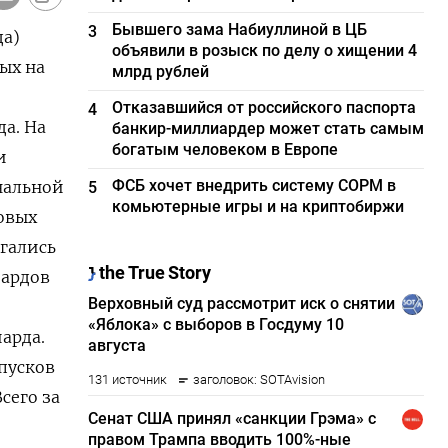
Бывшего зама Набиуллиной в ЦБ
3
 153.914,7 50.000,0 25.045,5 49,8200 16,90 49,8401 16,89 0,3249 5 фев ПД-26246 12 мар 36 601.724,1 - 17,4 14,0 76,2152 17,49 76,2152 17,49 Допразмещение 5 фев ПД-26246 1
объявили в розыск по делу о хищении 4
млрд рублей
Отказавшийся от российского паспорта
4
банкир-миллиардер может стать самым
богатым человеком в Европе
ФСБ хочет внедрить систему СОРМ в
5
комьютерные игры и на криптобиржи