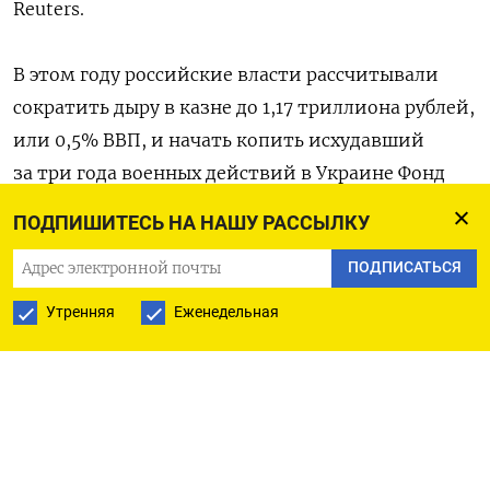
Reuters.
В этом году российские власти рассчитывали
сократить дыру в казне до 1,17 триллиона рублей,
или 0,5% ВВП, и начать копить исхудавший
за три года военных действий в Украине Фонд
национального благосостояния (ФНБ). Однако
ПОДПИШИТЕСЬ НА НАШУ РАССЫЛКУ
дешевая нефть и крепкий рубль создали
ПОДПИСАТЬСЯ
«идеальный шторм», что вынудило Минфин
увеличить оценку дефицита бюджета до 3,8
Утренняя
Еженедельная
триллиона рублей, 1,7% ВВП, и вместо
пополнения вновь готовиться к тратам
резервов.
Изменения в главный финансовый план страны