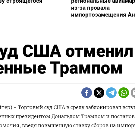
ву строящегося
региональные авиама
из-за провала
импортозамещения Ан
уд США отменил
енные Трампом
тер) - Торговый суд США в среду заблокировал вст
ленных президентом Дональдом Трампом и постанов
омочия, введя повышенную ставку сборов на импор