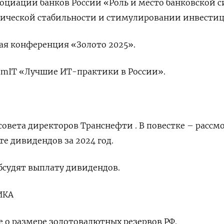
ссоциации банков России «Роль и место банковской 
ической стабильности и стимулировании инвести
кая конференция «Золото 2025».
mmIT «Лучшие ИТ-практики в России».
 совета директоров Транснефти . В повестке – рассм
е дивидендов за 2024 год.
бсудят выплату дивидендов.
ИКА
 о размере золотовалютных резервов РФ.