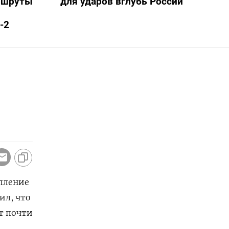
ршруты
для ударов вглубь России
-2
упление
ил, что
т почти