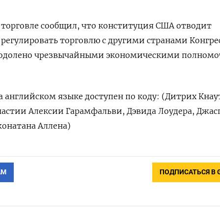
 торговле сообщил, что конституция США отводит
регулировать торговлю с другими странами Конгре
реодолено чрезвычайными экономическими полном
 английском языке доступен по коду: (Дитрих Кнау
частии Алексии Гарамфальви, Дэвида Лоудера, Джас
жонатана Аллена)
АМ
ПОДПИСАТЬСЯ В 