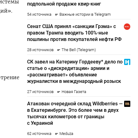
системы
ций».
отрение