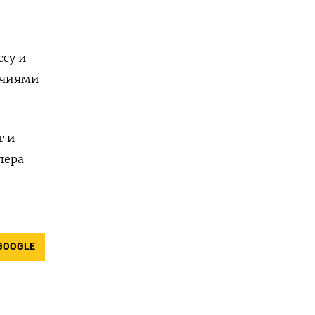
ссу и
очиями
т и
пера
GOOGLE