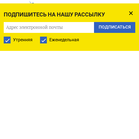
ПОДПИШИТЕСЬ НА НАШУ РАССЫЛКУ
РУССКАЯ СЛУЖБА
ПОДПИСАТЬСЯ
ПОДПИШИТЕСЬ НА НАШУ РАССЫЛКУ
Утренняя
Еженедельная
ПОДПИСАТЬСЯ
Ежедневная
Еженедельная
The Moscow Times
О нас
Политика конфиденциальности
Подписывайтесь на нас