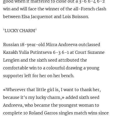
good when it mattered to close out a 3-6 6-4 6-2
win and will face the winner of the all-French clash
between Elsa Jacquemot and Lois Boisson.
'LUCKY CHARM'
Russian 18-year-old Mirra Andreeva outclassed
Kazakh Yulia Putintseva 6-3 6-1 at Court Suzanne
Lenglen and the sixth seed attributed the
comfortable win to a colourful drawing a young
supporter left for her on her bench.
«Wherever that little girl is, I want to thank her,
because it's my lucky charm,» added sixth seed
Andreeva, who became the youngest woman to
complete 10 Roland Garros singles match wins since