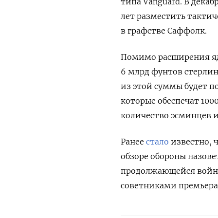
типа Vanguard. В декаб
лет разместить тактич
в графстве Саффолк.
Помимо расширения яд
6 млрд фунтов стерлинг
из этой суммы будет п
которые обеспечат 100
количество эсминцев и 
Ранее
стало
известно, 
обзоре обороны назове
продолжающейся войны 
советниками премьера,