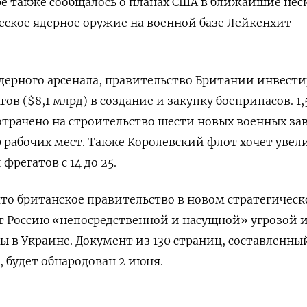
ре также сообщалось о планах
США в ближайшие нес
еское ядерное оружие на военной базе Лейкенхит
ерного арсенала, правительство Британии инвести
ов ($8,1 млрд) в создание и закупку боеприпасов. 1,
отрачено на строительство шести новых военных за
0 рабочих мест. Также
Королевский флот хочет увел
фрегатов с 14 до 25.
что британское правительство в новом стратегичес
т Россию «непосредственной и насущной» угрозой 
в Украине. Документ из 130 страниц, составленны
 будет обнародован 2 июня.