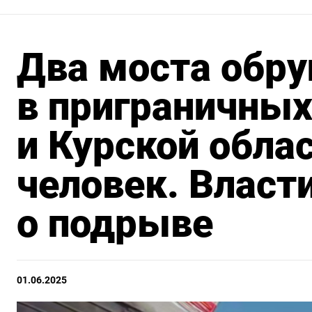
Два моста обр
в приграничных
и Курской облас
человек. Власт
о подрыве
01.06.2025