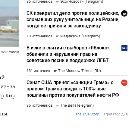
Wikimedia
ой
 из-за
тр Кир
ны.