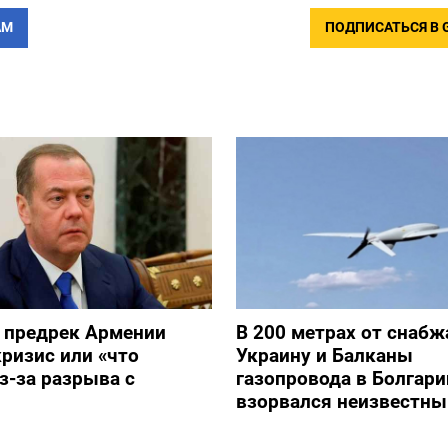
АМ
ПОДПИСАТЬСЯ В 
 предрек Армении
В 200 метрах от снаб
ризис или «что
Украину и Балканы
з-за разрыва с
газопровода в Болгари
взорвался неизвестны