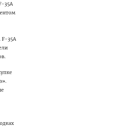
F-35A
нентом
 F-35A
ели
ов.
купке
з».
ые
и
одках