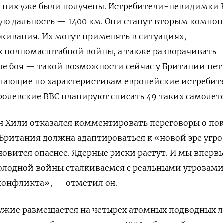
з них уже были получены. Истребители-невидимки 
ую дальность — 1400 км. Они станут вторым компо
живания. Их могут применять в ситуациях,
 полномасштабной войны, а также разворачивать
ле боя — такой возможности сейчас у Британии нет.
упающие по характеристикам европейские истребит
оролевские ВВС планируют списать 49 таких самолет
 Хили отказался комментировать переговоры о по
 Британия должна адаптироваться к «новой эре угро
овится опаснее. Ядерные риски растут. И мы вперв
холодной войны сталкиваемся с реальными угрозам
конфликта», — отметил он.
ужие размещается на четырех атомных подводных л