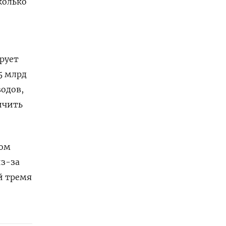
колько
рует
5 млрд
водов,
ичить
ком
из-за
й тремя