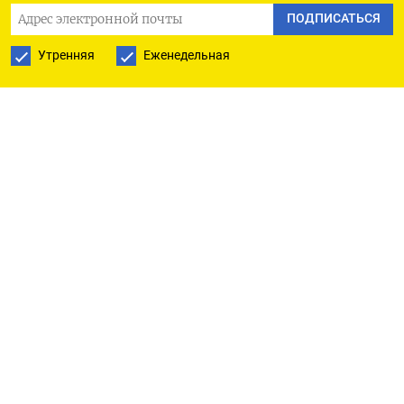
ПОДПИСАТЬСЯ
значительной за время войны.
Утренняя
Еженедельная
Представители украинской разведки рассказали
The Wall Street Journal
и
Financial Times
, что СБУ
тайно ввезла небольшие беспилотники-
квадрокоптеры на территорию России. Затем так
же контрабандой были доставлены деревянные
контейнеры, в которые дроны поместили перед
атакой. Когда пришло время наносить удар,
контейнеры поставили на грузовики, чтобы
подогнать их поближе к аэродромам. Затем
дистанционно открыли крышки контейнеров, и
дроны вылетели для удара по целям.
На видео, опубликованном в соцсетях, видно,