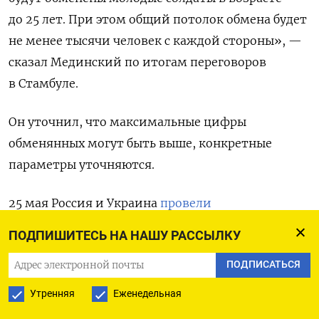
до 25 лет. При этом общий потолок обмена будет
не менее тысячи человек с каждой стороны», —
сказал Мединский по итогам переговоров
в Стамбуле.
Он уточнил, что максимальные цифры
обменянных могут быть выше, конкретные
параметры уточняются.
25 мая Россия и Украина
провели
заключительный третий этап обмена пленными
ПОДПИШИТЕСЬ НА НАШУ РАССЫЛКУ
на основе договоренностей, достигнутых
ПОДПИСАТЬСЯ
на предыдущих прямых переговорах в Стамбуле
16 мая. Стороны передали друг другу по 303
Утренняя
Еженедельная
комбатанта. Всего в рамках этого обмена Москва