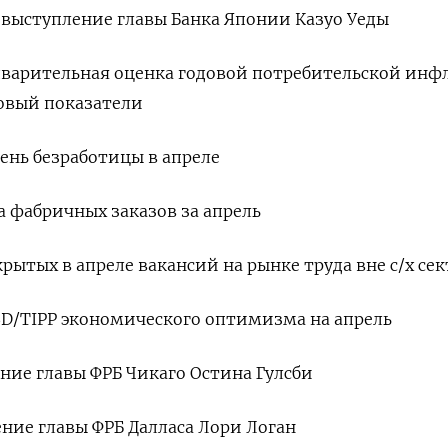
, выступление главы Банка Японии Казуо Уеды
редварительная оценка годовой потребительской ин
зовый показатели
овень безработицы в апреле
а фабричных заказов за апрель
ткрытых в апреле вакансий на рынке труда вне с/х се
 IBD/TIPP экономического оптимизма на апрель
ение главы ФРБ Чикаго Остина Гулсби
ение главы ФРБ Далласа Лори Логан