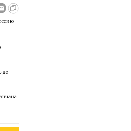
ессию
а
% до
Канчана