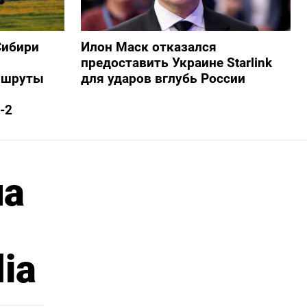
Сибири
Илон Маск отказался
предоставить Украине Starlink
ршруты
для ударов вглубь России
-2
на
ia