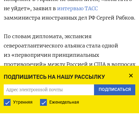
не уйдет», заявил в
интервью ТАСС
замминистра иностранных дел РФ Сергей Рябков.
По словам дипломата, экспансия
североатлантического альянса стала одной
из «первопричин принципиальных
противоречий» между Россией и США в вопросах
безопасности. «Без решения этой
ПОДПИШИТЕСЬ НА НАШУ РАССЫЛКУ
принципиальной и острейшей для нас проблемы
ПОДПИСАТЬСЯ
урегулировать нынешний конфликт
в Евроатлантике просто невозможно», — сказал
Утренняя
Еженедельная
Рябков.
Он добавил, что сокращение контингента НАТО
в Восточной Европе «пошло бы на пользу