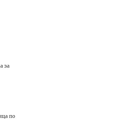
а за
яца по