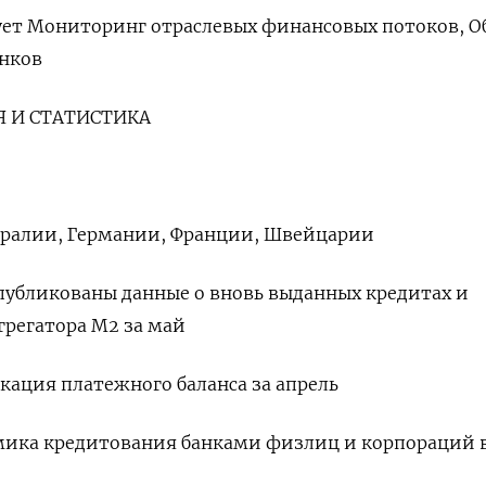
ует Мониторинг отраслевых финансовых потоков, О
нков
 И СТАТИСТИКА
стралии, Германии, Франции, Швейцарии
опубликованы данные о вновь выданных кредитах и
регатора М2 за май
икация платежного баланса за апрель
амика кредитования банками физлиц и корпораций 