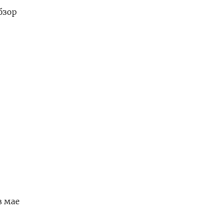
бзор
в мае