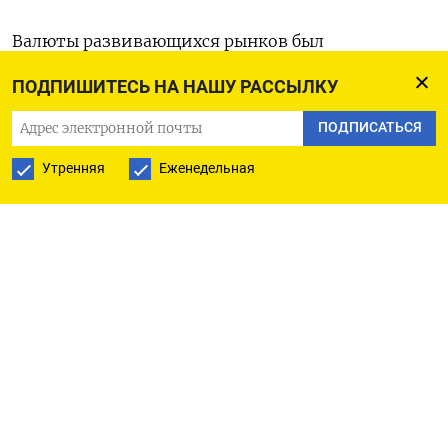
Валюты развивающихся рынков был
малоподвижен после скромного роста днем
ПОДПИШИТЕСЬ НА НАШУ РАССЫЛКУ
ранее.
ПОДПИСАТЬСЯ
Настроения на мировых рынках позитивны
Утренняя
Еженедельная
благодаря оптимизму вокруг торговых
переговоров - инвесторы ожидают, что майское
предварительное соглашение о взаимной
приостановке повышенных пошлин США и КНР
на импорт начнет действовать опять.
«Если США удастся согласовать торговые сделки
с основными торговыми партнёрами до
июльского срока окончания льготного периода,