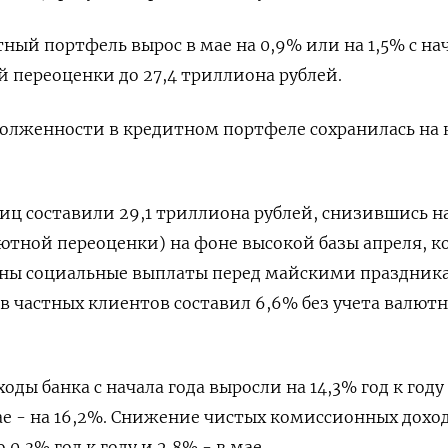
ый портфель вырос в мае на 0,9% или на 1,5% с на
й переоценки до 27,4 триллиона рублей.
олженности в кредитном портфеле сохранилась на 
иц составили 29,1 триллиона рублей, снизившись на
лютной переоценки) на фоне высокой базы апреля, к
ены социальные выплаты перед майскими праздника
тв частных клиентов составил 6,6% без учета валют
ды банка с начала года выросли на 14,3% год к году 
ае - на 16,2%. Снижение чистых комиссионных доход
0,3% год к году и 2,8% - в мае.