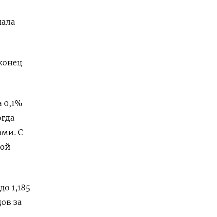
чала
конец
 0,1%
огда
ми. С
ной
до 1,185
ов за