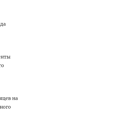
рда
енты
го
яцев на
тного