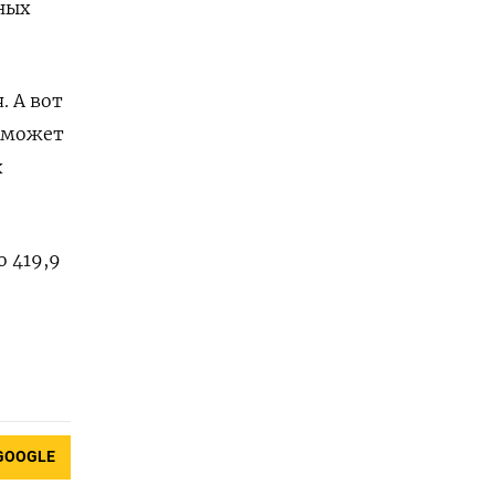
ных
. А вот
о может
х
о 419,9
GOOGLE