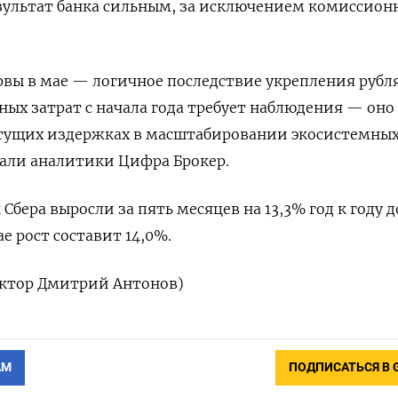
зультат банка сильным, за исключением комиссион
рвы в мае — логичное последствие укрепления рубля
ых затрат с начала года требует наблюдения — он
стущих издержках в масштабировании экосистемны
сали аналитики Цифра Брокер.
бера выросли за пять месяцев на 13,3% год к году д
е рост составит 14,0%.
актор Дмитрий Антонов)
АМ
ПОДПИСАТЬСЯ В 