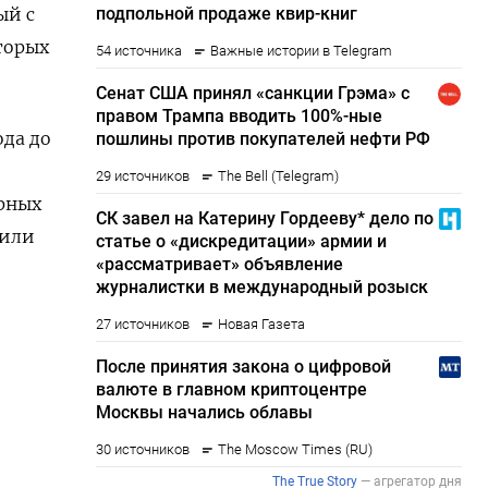
ый с
торых
ода до
рных
 или