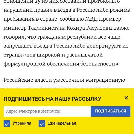
отношении 25 из них составили протоколы о
нарушении правил въезда в Россию либо режима
пребывания в стране, сообщало МВД. Премьер-
министр Таджикистана Кохира Расулзоды также
говорил, что гражданам республики все чаще
запрещают въезд в Россию либо депортируют из
страны «под широкой и расплывчатой
формулировкой обеспечения безопасности».
Российские власти ужесточили миграционную
политику после теракта в подмосковном
«Крокус Сити Холле» 22 марта 2024 года. В
ПОДПИШИТЕСЬ НА НАШУ РАССЫЛКУ
отношении иностранных граждан ввели режим
ПОДПИСАТЬСЯ
спецвысылки, штрафы за нарушения при въезде
Утренняя
Еженедельная
и оказание услуг нелегальным мигрантам, а
также установили статус нежелательного