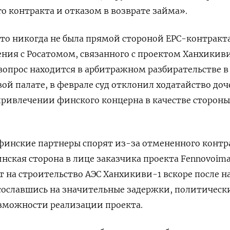
о контракта и отказом в возврате займа».
то никогда не была прямой стороной EPC-контракт
ения с Росатомом, связанного с проектом Ханхикиви
вопрос находится в арбитражном разбирательстве в
й палате, в феврале суд отклонил ходатайство до
ривлечении финского концерна в качестве стороны
финские партнеры спорят из-за отмененного контр
инская сторона в лице заказчика проекта Fennovoim
т на строительство АЭС Ханхикиви-1 вскоре после н
сославшись на значительные задержки, политическ
озможности реализации проекта.