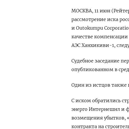
МОСКВА, 11 июн (Рейте
рассмотрение иска рос
и Outokumpu Corporatio
качестве компенсации 
АЭС Ханхикиви-1, следу
Судебное заседание пер
опубликованном в сред
Один из истцов также 
С иском обратились ст
энерго Интернешнл и ф
возмещения убытков,
контракта на строите