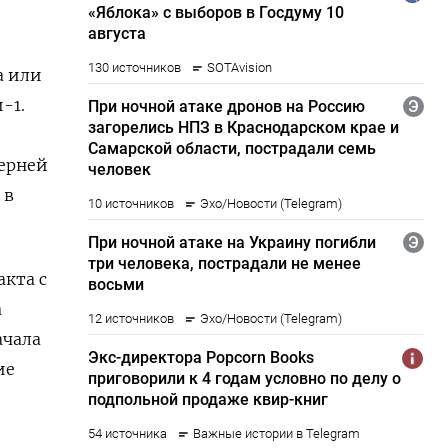
а или
-1.
черней
 в
акта с
a
ачала
ие