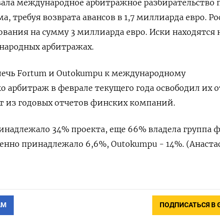
ала международное арбитражное разбирательство 
, требуя возврата авансов в 1,7 миллиарда евро. Р
ования на сумму 3 миллиарда евро. Иски находятся 
народных арбитражах.
лечь Fortum и Outokumpu к международному
ко арбитраж в феврале текущего года освободил их о
ует из годовых отчетов финских компаний.
инадлежало 34% проекта, еще 66% владела группа 
енно принадлежало 6,6%, Outokumpu - 14%. (Анаста
АМ
ПОДПИСАТЬСЯ В 