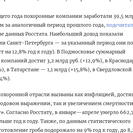
его года похоронные компании заработали 39,5 млр
чем за аналогичный период прошлого года,
подсчитал
е данных Росстата. Наибольший доход показали
ии Санкт-Петербурга — за указанный период они п
ост на 12,8% год к году). В Подмосковье суммарный
компаний достиг 3,2 млрд руб. (+12,9%), в Краснод
%), в Татарстане — 1,1 млрд (+15,8%), в Свердловской
,4%).
похоронной отрасли вызваны как инфляцией, дости
 годовом выражении, так и увеличением смертности
. Согласно Росстату, в январе—апреле умерло 662,7
ольше год к году. Также, по данным статистического
готовление гроба подорожало на 9% год к году, до 8,