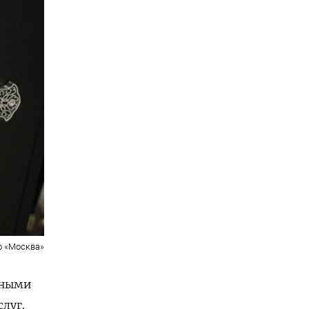
о «Москва»
дными
луг.