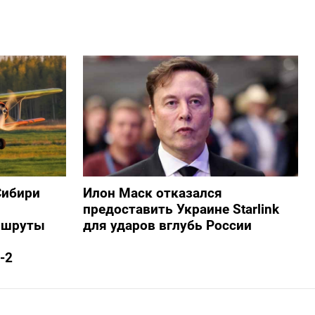
Сибири
Илон Маск отказался
предоставить Украине Starlink
ршруты
для ударов вглубь России
-2