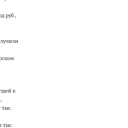
д руб.,
олучили
арском
гшей к
,
 тыс.
2 тыс.