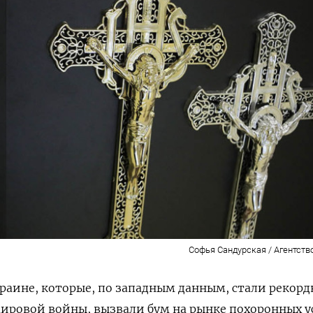
Софья Сандурская / Агентств
раине, которые, по западным данным, стали рекор
мировой войны, вызвали бум на рынке похоронных ус