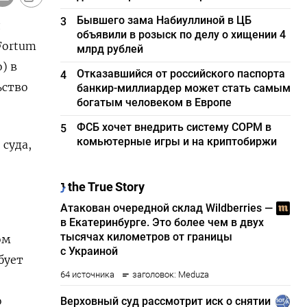
Бывшего зама Набиуллиной в ЦБ
3
д
объявили в розыск по делу о хищении 4
Fortum
млрд рублей
) в
Отказавшийся от российского паспорта
4
ьство
банкир-миллиардер может стать самым
богатым человеком в Европе
ФСБ хочет внедрить систему СОРМ в
5
комьютерные игры и на криптобиржи
 суда,
ом
бует
о