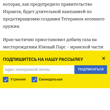
которая, как предупредило правительство
Израиля, будет длительной кампанией по
предотвращению создания Тегераном атомного
оружия.
Иран частично приостановил добычу газа на
месторождении Южный Парс - иранской части
крупнейших в мире залежей природного газа,
ПОДПИШИТЕСЬ НА НАШУ РАССЫЛКУ
располагающихся в Персидском заливе, которые
страна делит с Катаром.
ПОДПИСАТЬСЯ
Утренняя
Еженедельная
Израиль также нанес удар по топливному
хранилищу в Тегеране и
нефтеперерабатывающему заводу вблизи
столицы в субботу, сообщил Иран, при этом