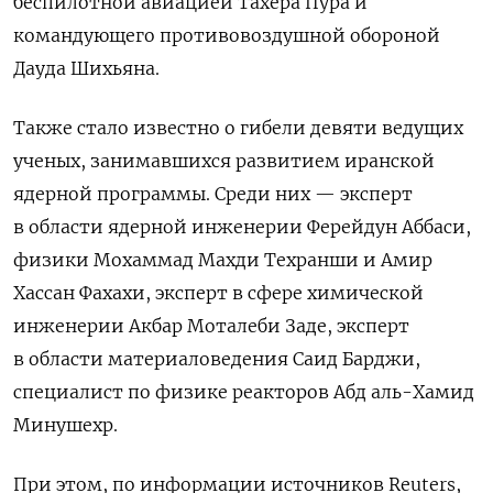
беспилотной авиацией Тахера Пура и
командующего
противовоздушной обороной
Дауда Шихьяна.
Также стало известно о гибели девяти ведущих
ученых, занимавшихся развитием иранской
ядерной программы. Среди них — эксперт
в области ядерной инженерии Ферейдун Аббаси,
физики Мохаммад Махди Техранши и Амир
Хассан Фахахи, эксперт в сфере химической
инженерии Акбар Моталеби Заде, эксперт
в области материаловедения Саид Барджи,
специалист по физике реакторов Абд аль-Хамид
Минушехр.
При этом, по информации источников Reuters,