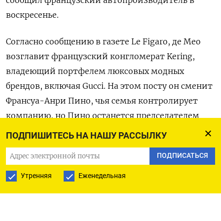
сообщил французский автопроизводитель в
воскресенье.
Согласно сообщению в газете Le Figaro, де Мео
возглавит французский конгломерат Kering,
владеющий портфелем люксовых модных
брендов, включая Gucci. На этом посту он сменит
Франсуа-Анри Пино, чья семья контролирует
компанию, но Пино останется председателем
совета директоров Kering.
ПОДПИШИТЕСЬ НА НАШУ РАССЫЛКУ
ПОДПИСАТЬСЯ
Конгломерат отказался прокомментировать
сообщение Le Figaro.
Утренняя
Еженедельная
Акции Renault к 10:45 упали на 7,5%, тогда как
бумаги Kering, потерявшие в стоимости более