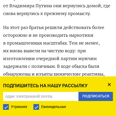
от Владимира Путина они вернулись домой, где
снова вернулись к прежнему промыслу.
На этот раз братья решили действовать более
осторожно и не производить наркотики
в промышленных масштабах. Тем не менее,
их вновь вывели на чистую воду: при
изготовлении очередной партии мужчин
задержали с поличным. В ходе обыска были
обнаружены и изъяты химические реактивы,
специализированное оборудование и 483 грамма
ПОДПИШИТЕСЬ НА НАШУ РАССЫЛКУ
мефедрона, уже подготовленного к сбыту.
ПОДПИСАТЬСЯ
Согласно данным МВД РФ, в 2024 году на фоне
Утренняя
Еженедельная
возвращения с фронта бывших осужденных