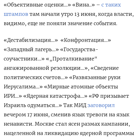
«О
бъективны
е
оценк
и…» «В
ин
а.
.
»
–
с таких
штампов
там начали утро 13 июня, когда власти,
видимо, еще не поняли значение события.
«Дестабилизация…»
«К
онфронтация…»
«Западный лагерь…» «Государства-
соучастники…» «„Проталкивание“
ангажированной резолюции…», «Сведение
политических счетов…» «Развязанные руки
Иерусалима…» «Мирные атомные объекты
ИРИ…» «Ядерная катастрофа…» «РФ призывает
Израиль одуматься…» Так МИД
заговорил
вечером 17 июня, сменив язык тревоги на язык
ненависти. Москве стал ясен размах кампании,
нацеленной на ликвидацию ядерной программы