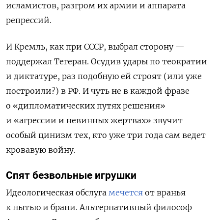
исламистов, разгром их армии и аппарата
репрессий.
И Кремль, как при СССР, выбрал сторону —
поддержал Тегеран.
Осудив
удары по
теократии
и диктатуре, раз подобную ей строят (или уже
построили?) в РФ. И чуть не в каждой фразе
о «дипломатических путях решения»
и
«агрессии и невинных жертв
ах
»
звучит
особый цинизм тех, кто уже три года сам ведет
кровавую войну.
Спят безвольные игрушки
Идеологическая обслуга
мечется
от вранья
к нытью и брани
. Альтернативный философ