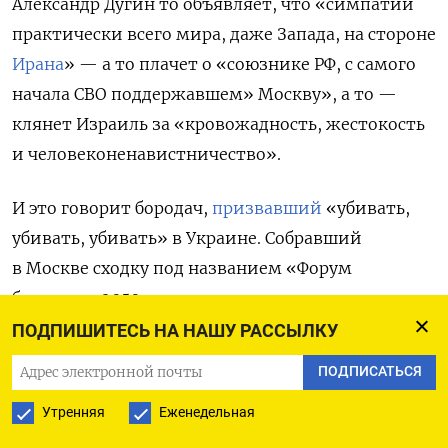
Александр Дугин то объявляет, что «с
импатии
практически всего мира, даже Запада,
на
стороне
Ирана
» — а то
плачет о
«союзник
е
Р
Ф
, с самого
начала
СВО поддержавше
м» Москву», а т
о —
клянет Израиль за
«кровожадность, жестокость
и человеконенавистничество».
И это говорит бородач,
призвавший
«убивать,
убивать, убивать»
в Украине. Собравший
в Москве сходку под названием
«Форум
будущего
-
2050»
, с целью проектирования
«империи Россия». Не сам лично собравший,
ПОДПИШИТЕСЬ НА НАШУ РАССЫЛКУ
но с помощью квази
института
«Царьград»
,
ПОДПИСАТЬСЯ
лже
научного и оттого особенно
заметного.
Утренняя
Еженедельная
Объявленная з
адача —
понять
«верный путь