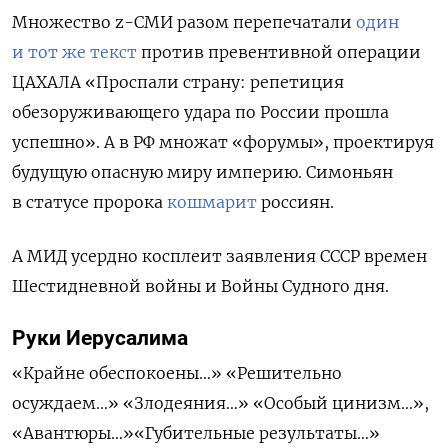
Множество
z
-СМИ разом перепечатали
один
и тот же текст
против превентивной операции
ЦАХАЛА «
Проспали страну: репетиция
обезоруживающего удара по России прошла
успешно». А в РФ множат «форумы», проектируя
будущую опасную миру империю. Симоньян
в статусе пророка
кошмарит
россиян.
А МИД усердно косплеит заявления СССР времен
Шестидневной войны и Войны Судного дня.
Руки Иерусалима
«К
райн
е
обеспокоен
ы…» «
Решительно
осуждаем
…»
«Злодеяния…»
«О
собый цинизм
…»,
«А
вантюр
ы…»
«Г
убительные результаты
…»