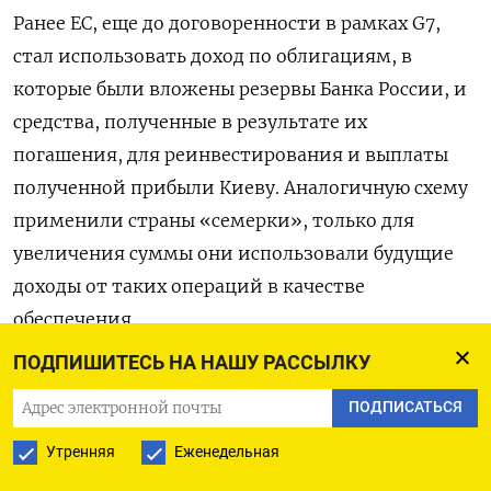
Ранее ЕС, еще до договоренности в рамках G7,
стал использовать доход по облигациям, в
которые были вложены резервы Банка России, и
средства, полученные в результате их
погашения, для реинвестирования и выплаты
полученной прибыли Киеву. Аналогичную схему
применили страны «семерки», только для
увеличения суммы они использовали будущие
доходы от таких операций в качестве
обеспечения.
ПОДПИШИТЕСЬ НА НАШУ РАССЫЛКУ
Но Euroclear обязан вкладывать активы, многие
ПОДПИСАТЬСЯ
из которых в результате погашения теперь
представляют просто денежные суммы, через
Утренняя
Еженедельная
Центральный банк Бельгии, который предлагает