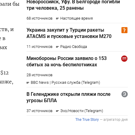
зали бы
тв, и
 в
вах
 $12
хоже,