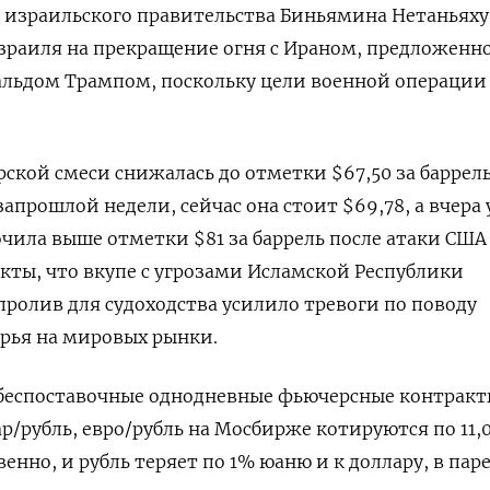
 израильского правительства Биньямина Нетаньяху
зраиля на прекращение огня с Ираном, предложенн
льдом Трампом, поскольку цели военной операции
рской смеси снижалась до отметки $67,50 за баррел
апрошлой недели, сейчас она стоит $69,78, а вчера
очила выше отметки $81 за баррель после атаки США
кты, что вкупе с угрозами Исламской Республики
ролив для судоходства усилило тревоги по поводу
рья на мировых рынки.
 беспоставочные однодневные фьючерсные контракт
р/рубль, евро/рубль на Мосбирже котируются по 11,0
венно, и рубль теряет по 1% юаню и к доллару, в паре