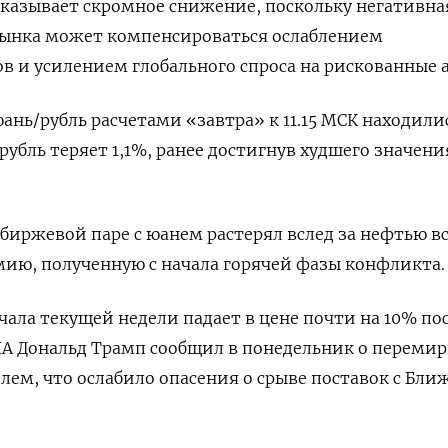
оказывает скромное снижение, поскольку негативна
ынка может компенсироваться ослаблением
в и усилением глобального спроса на рискованные 
нь/рубль расчетами «завтра» к 11.15 МСК находили
рубль теряет 1,1%, ранее достигнув худшего значения
 биржевой паре с юанем растерял вслед за нефтью в
ию, полученную с начала горячей фазы конфликта.
чала текущей недели падает в цене почти на 10% по
ША Дональд Трамп сообщил в понедельник о переми
ем, что ослабило опасения о срыве поставок с Бли