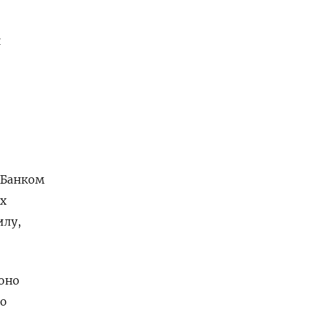
и
 Банком
х
илу,
оно
го