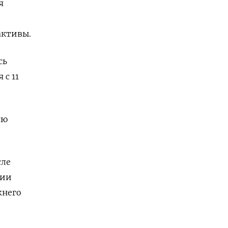
я
активы.
сь
 с 11
сю
сле
рии
жнего