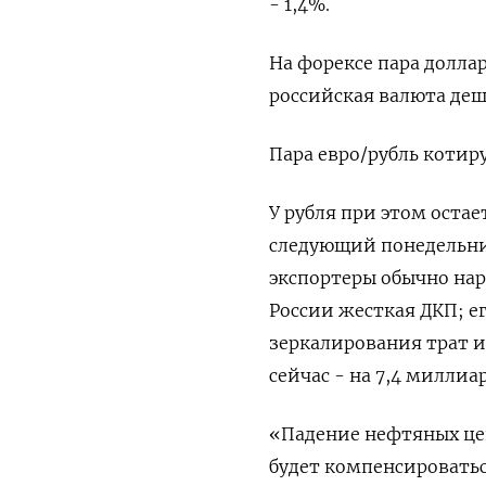
- 1,4%.
На форексе пара доллар
российская валюта деш
Пара евро/рубль котируе
У рубля при этом оста
следующий понедельни
экспортеры обычно на
России жесткая ДКП; е
зеркалирования трат 
сейчас - на 7,4 миллиар
«Падение нефтяных цен
будет компенсировать