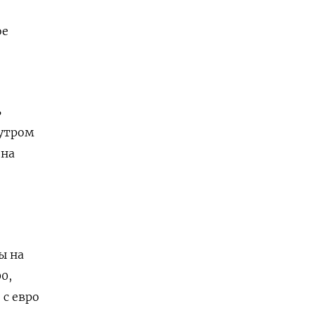
ое
ь
 утром
 на
ы на
0,
 с евро