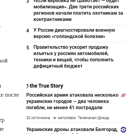
«Если вербовка не сработает — будет
3
мобилизация». Две трети российских
регионов начали платить охотникам за
контрактниками
е
У России диагностировали военную
4
версию «голландской болезни»
Правительство ускорит продажу
5
изъятых у россиян автомобилей,
техники и вещей, чтобы пополнить
вой
дефицитный бюджет
и
е после
тр
не