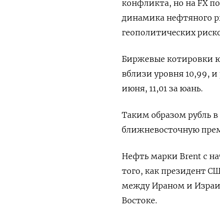
конфликта, но на FX п
динамика нефтяного р
геополитических риско
Биржевые котировки юа
вблизи уровня 10,99, и 
июня, 11,01 за юань.
Таким образом рубль в
ближневосточную прем
Нефть марки Brent с на
того, как президент С
между Ираном и Израил
Востоке.