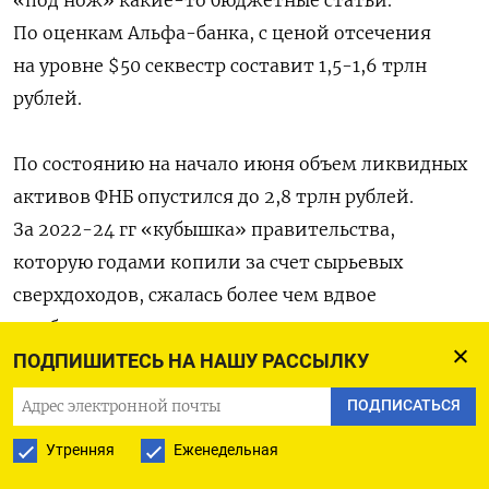
«под нож» какие-то бюджетные статьи.
По оценкам Альфа-банка, с ценой отсечения
на уровне $50 секвестр составит 1,5-1,6 трлн
рублей.
По состоянию на начало июня объем ликвидных
активов ФНБ опустился до 2,8 трлн рублей.
За 2022-24 гг «кубышка» правительства,
которую годами копили за счет сырьевых
сверхдоходов, сжалась более чем вдвое
в рублевом выражении, и втрое — в долларовом
(с $113,5 млрд до $37,4 млрд).
ПОДПИШИТЕСЬ НА НАШУ РАССЫЛКУ
ПОДПИСАТЬСЯ
Если цены. на нефть останутся низкими, то этот
Утренняя
Еженедельная
запас может быть полностью исчерпан в 2026
году,
предупреждали
экономисты РАНХиГС.