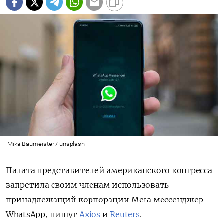
Mika Baumeister / unsplash
Палата представителей американского конгресса
запретила своим членам использовать
принадлежащий корпорации Meta мессенджер
WhatsApp, пишут
Axios
и
Reuters
.