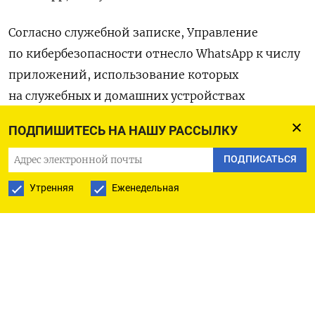
Согласно служебной записке, Управление
по кибербезопасности отнесло WhatsApp к числу
приложений, использование которых
на служебных и домашних устройствах
сопряжено с высокими рисками для
ПОДПИШИТЕСЬ НА НАШУ РАССЫЛКУ
безопасности данных, которые оно не шифрует.
Депутаты палаты представителей должны
ПОДПИСАТЬСЯ
удалить мессенджер от Meta со своих гаджетов,
Утренняя
Еженедельная
если он у них установлено, говорится в записке.
«Членам палаты представителей не разрешается
загружать или хранить приложение WhatsApp
на любом устройстве, включая мобильные,
десктопные или веб-браузерные версии