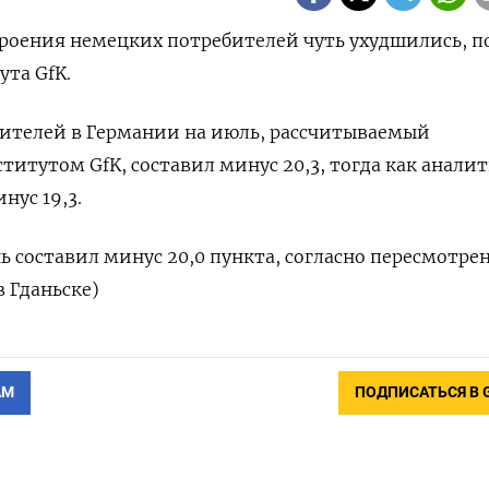
троения немецких потребителей чуть ухудшились, п
ута GfK.
бителей в Германии на июль, рассчитываемый
титутом GfK, составил минус 20,3, тогда как анали
нус 19,3.
ь составил минус 20,0 пункта, согласно пересмотр
в Гданьске)
АМ
ПОДПИСАТЬСЯ В 