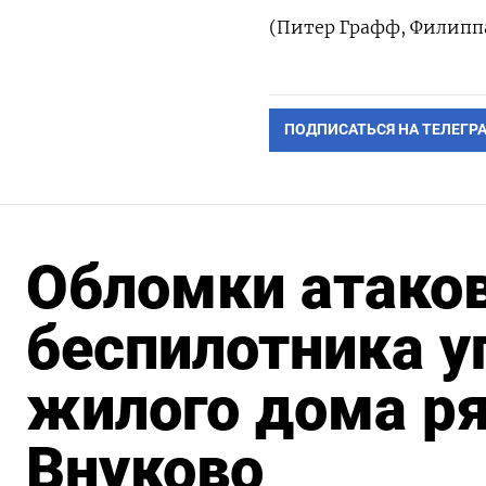
(Питер Графф, Филипп
ПОДПИСАТЬСЯ НА ТЕЛЕГР
Обломки атако
беспилотника у
жилого дома р
Внуково