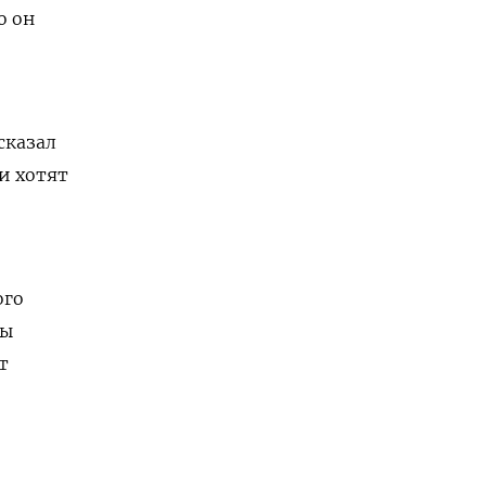
о он
сказал
ни хотят
ого
сы
т