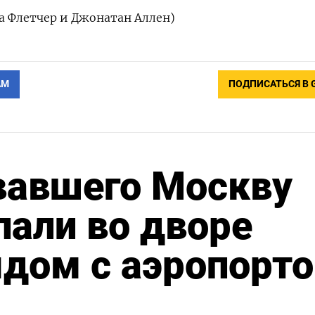
а Флетчер и Джонатан Аллен)
АМ
ПОДПИСАТЬСЯ В 
вавшего Москву
пали во дворе
ядом с аэропорт