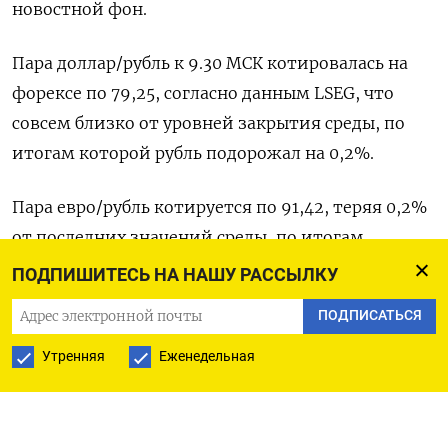
новостной фон.
Пара доллар/рубль к 9.30 МСК котировалась на
форексе по 79,25, согласно данным LSEG, что
совсем близко от уровней закрытия среды, по
итогам которой рубль подорожал на 0,2%.
Пара евро/рубль котируется по 91,42, теряя 0,2%
от последних значений среды, по итогам
которой российская валюта показала против
ПОДПИШИТЕСЬ НА НАШУ РАССЫЛКУ
европейской ослабление на 0,3%. Ранее сегодня
ПОДПИСАТЬСЯ
был получен 10-дневный максимум европейской
валюты, 91,69 рубля за евро, с оглядкой на
Утренняя
Еженедельная
динамику евро/доллар на форексе.
Главная валютная пара сегодня достигла