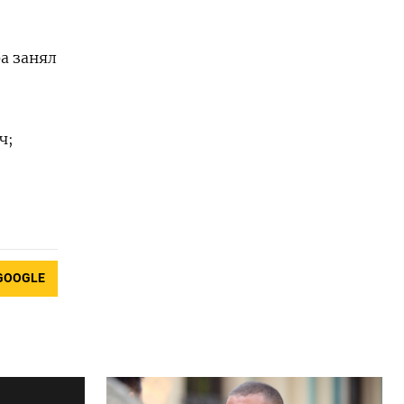
а занял
ч;
GOOGLE