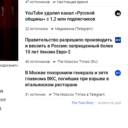
водоканал»
ии
ное
.