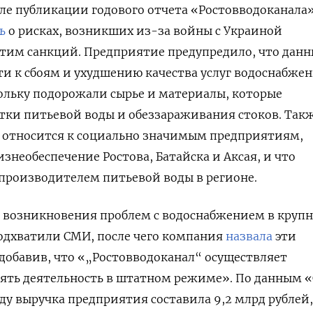
е публикации годового отчета «Ростовводоканала»
ь
о рисках, возникших из-за войны с Украиной
 этим санкций. Предприятие предупредило, что дан
и к сбоям и ухудшению качества услуг водоснабже
ольку подорожали сырье и материалы, которые
тки питьевой воды и обеззараживания стоков. Так
л относится к социально значимым предприятиям,
знеобеспечение Ростова, Батайска и Аксая, и что
производителем питьевой воды в регионе.
 возникновения проблем с водоснабжением в кру
подхватили СМИ, после чего компания
назвала
эти
добавив, что «„Ростовводоканал“ осуществляет
лять деятельность в штатном режиме». По данным 
оду выручка предприятия составила 9,2 млрд рублей,