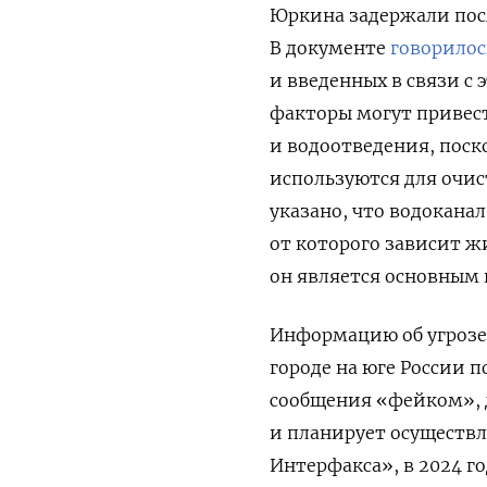
Юркина задержали посл
В документе
говорилос
и введенных в связи с
факторы могут привест
и водоотведения, поск
используются для очис
указано, что водокана
от которого зависит жи
он является основным 
Информацию об угрозе
городе на юге России 
сообщения «фейком», 
и планирует осуществ
Интерфакса», в 2024 г