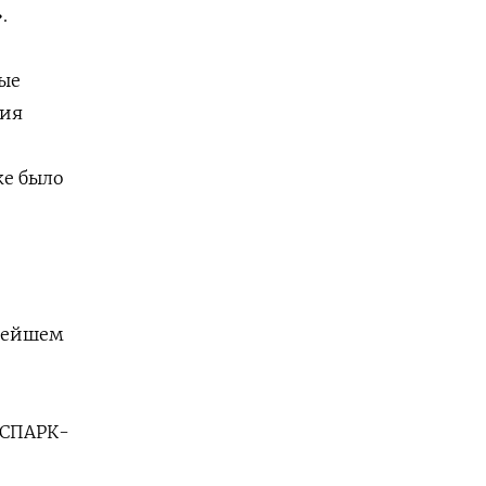
.
ные
ния
же было
пнейшем
«СПАРК-