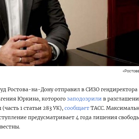
«Ростов
уд Ростова-на-Дону отправил в СИЗО гендиректора
вгения Юркина, которого
заподозрили
в разглашен
(часть 1 статьи 283 УК),
сообщает
ТАСС. Максималь
еступление предусматривает 4 года лишения свободы
звестны.