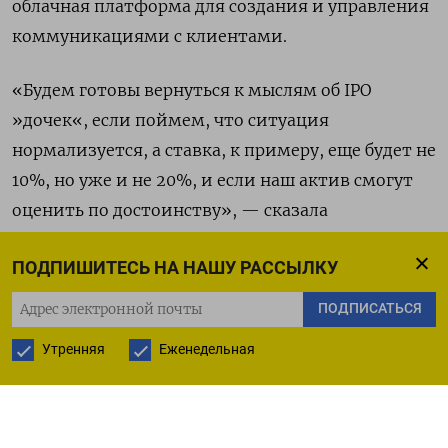
облачная платформа для создания и управления
коммуникациями с клиентами.
«Будем готовы вернуться к мыслям об IPO
»дочек«, если поймем, что ситуация
нормализуется, а ставка, к примеру, еще будет не
10%, но уже и не 20%, и если наш актив смогут
оценить по достоинству», — сказала
Галактионова в интервью РБК.
ПОДПИШИТЕСЬ НА НАШУ РАССЫЛКУ
Она отметила, что внутренние оценки
ПОДПИСАТЬСЯ
стоимости активов варьируются, но речь идет
Утренняя
Еженедельная
«о десятках или сотнях миллиардов возможной
капитализации». Как только рынок будет готов,
компания сможет выводить активы на биржу в
течение полугода, сказала она.