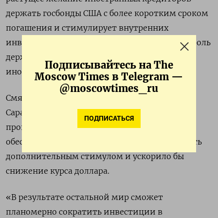
держать госбонды США с более коротким сроком
погашения и стимулирует внутренних
инвесторов к тому, чтобы они взяли на себя роль
держателей долгосрочных treasuries вместо
Подписывайтесь на The
иностранцев.
Moscow Times в Telegram —
@moscowtimes_ru
Смягчение ДКП Федрезерва, по оценке
Саравелоса, могло бы способствовать этому
ПОДПИСАТЬСЯ
процессу. Распространение стейблкоинов,
обеспеченных гособлигациями, могло бы стать
дополнительным стимулом и ускорило бы
снижение курса доллара.
«В результате остальной мир сможет
планомерно сократить инвестиции в