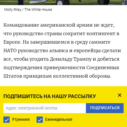
Molly Riley / The White House
Командование американской армии не ждет,
что руководство страны сократит контингент в
Европе. На завершившемся в среду саммите
НАТО руководство альянса и европейцы сделали
все, чтобы угодить Дональду Трампу и добиться
подтверждения приверженности Соединенных
Штатов принципам коллективной обороны.
Численность американских войск в Европе
ПОДПИШИТЕСЬ НА НАШУ РАССЫЛКУ
останется неизменной, несмотря на то что
ПОДПИСАТЬСЯ
Пентагон стремится направить больше сил и
средств в Азиатско-Тихоокеанский регион,
Утренняя
Еженедельная
заявил Кристофер Донахью, командующий