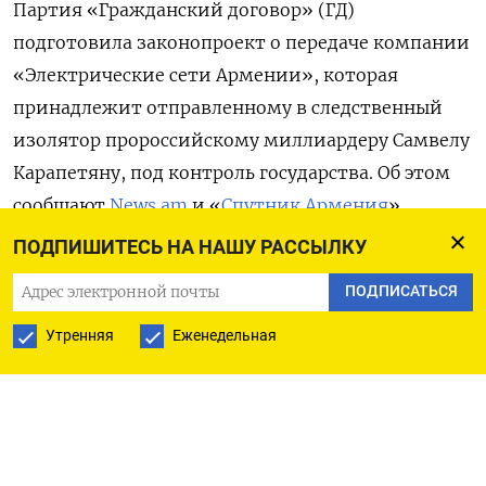
Партия «Гражданский договор» (ГД)
подготовила законопроект о передаче компании
«Электрические сети Армении», которая
принадлежит отправленному в следственный
изолятор пророссийскому миллиардеру Самвелу
Карапетяну, под контроль государства. Об этом
сообщают
News.am
и «
Спутник.Армения
»
со ссылкой на премьер-министра Никола
ПОДПИШИТЕСЬ НА НАШУ РАССЫЛКУ
Пашиняна.
ПОДПИСАТЬСЯ
По его словам, члены фракции «ГД»
Утренняя
Еженедельная
в Национальном Собрании Армении обсудили
проект закона о национализации компании,
обслуживающей более 1 млн потребителей,
с членами правительства. «Этот процесс не будет