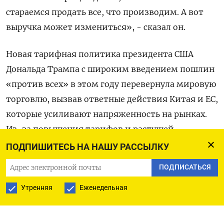
стараемся продать все, что производим. А вот
выручка может измениться», - сказал он.
Новая тарифная политика президента США
Дональда Трампа с широким введением пошлин
«против всех» в этом году перевернула мировую
торговлю, вызвав ответные действия Китая и ЕС,
которые усиливают напряженность на рынках.
Из-за повышения тарифов и растущей
неопределенности Всемирный банк снизил
ПОДПИШИТЕСЬ НА НАШУ РАССЫЛКУ
прогноз роста мировой экономики на 2025 год
ПОДПИСАТЬСЯ
на 0,4 процентного пункта до 2,3%, ожидая
Утренняя
Еженедельная
замедление роста мировой торговли до 1,8% в
2025 году с 3,4% в 2024 году.