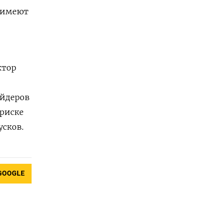
 имеют
ктор
айдеров
 риске
усков.
GOOGLE