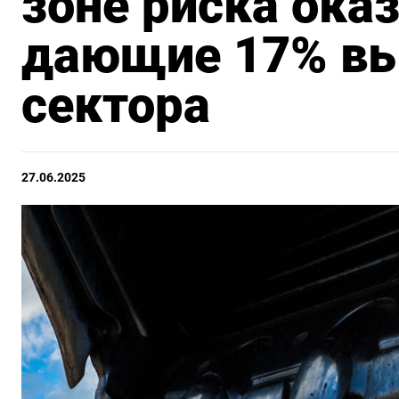
зоне риска оказ
дающие 17% вы
сектора
27.06.2025