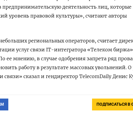
в предпринимательскую деятельность лиц, которые
ий уровень правовой культуры», считают авторы
небольших региональных операторов, считает дире
тации услуг связи IT-интегратора «Телеком биржа»
По ее мнению, в случае одобрения запрета ряд пров
овить работу в результате массовых увольнений. О
 связи» сказал и гендиректор TelecomDaily Денис К
АМ
ПОДПИСАТЬСЯ В 