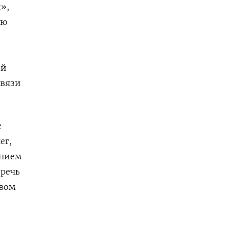
»,
ью
ой
связи
е
ег,
ением
 речь
евом