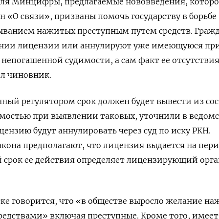
еля Минцифры, предлагаемые нововведения, которо
н «О связи», призваны помочь государству в борьбе
ванием нажитых преступным путем средств. Граж
ении лицензии или аннулируют уже имеющуюся пр
непогашенной судимости, а сам факт ее отсутствия
ил чиновник.
нный регулятором срок должен будет вывести из сос
имостью при выявлении таковых, уточнили в ведомс
цензию будут аннулировать через суд по иску РКН.
кона предполагают, что лицензия выдается на пер
ый срок ее действия определяет лицензирующий орга
ке говорится, что «в обществе выросло желание н
едствами» включая преступные. Кроме того, имеет