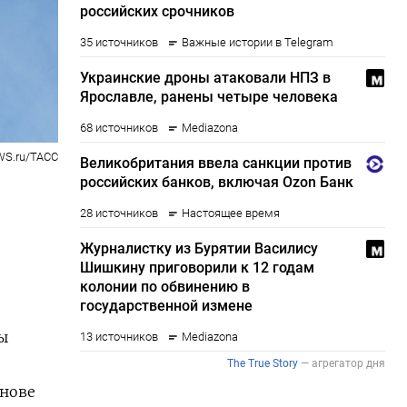
WS.ru/ТАСС
ы
снове