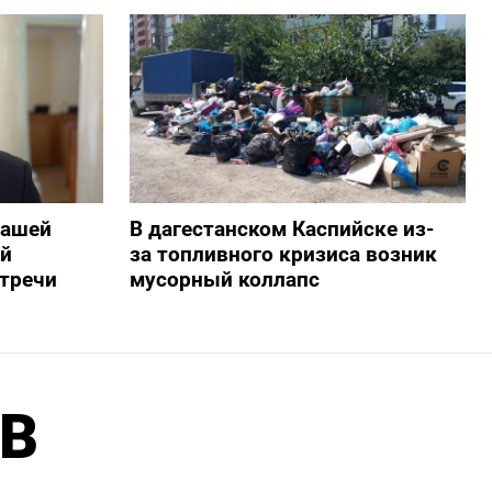
нашей
В дагестанском Каспийске из-
ий
за топливного кризиса возник
стречи
мусорный коллапс
 В