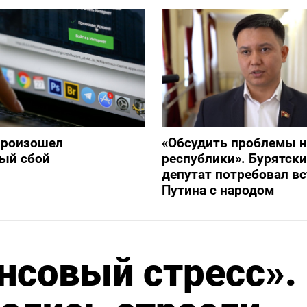
произошел
«Обсудить проблемы 
ый сбой
республики». Бурятск
депутат потребовал в
Путина с народом
совый стресс».