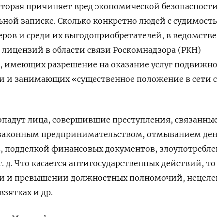
торая причиняет вред экономической безопасности
ьной записке. Сколько конкретно людей с судимост
еров и среди их выгодоприобретателей, в ведомстве
е лицензий в области связи Роскомнадзора (РКН)
й, имеющих разрешение на оказание услуг подвижн
и и занимающих «существенное положение в сети 
опадут лица, совершившие преступления, связанны
законным предпринимательством, отмыванием ден
в, подделкой финансовых документов, злоупотребл
т. д. Что касается антигосударственных действий, то
ии и превышении должностных полномочий, нецел
взятках и др.