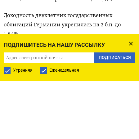
Доходность двухлетних государственных
облигаций Германии укрепилась на 2 б.п. до
1,84%.
ПОДПИШИТЕСЬ НА НАШУ РАССЫЛКУ
Доходность 10-летних госбондов Италии
ПОДПИСАТЬСЯ
поднялась на 1 б.п. до 3,498%.
Утренняя
Еженедельная
Оригинал сообщения на английском языке
доступен по коду:
(Линда Пасквини)
ПОДПИСАТЬСЯ НА ТЕЛЕГРАМ