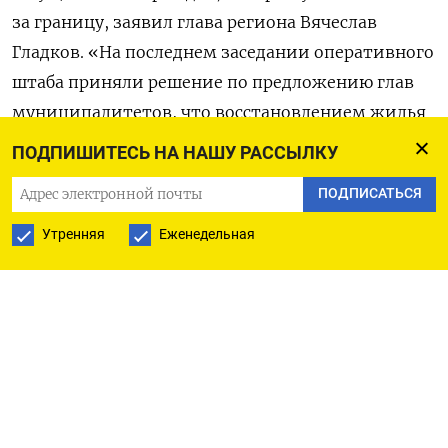
за границу, заявил глава региона Вячеслав
Гладков. «На последнем заседании оперативного
штаба приняли решение по предложению глав
муниципалитетов, что восстановлением жилья
и транспорта, поврежденных в результате
ПОДПИШИТЕСЬ НА НАШУ РАССЫЛКУ
обстрелов, жителей, которые сейчас покинули
ПОДПИСАТЬСЯ
Российскую Федерацию и не проживают
на ее территории, будем заниматься после
Утренняя
Еженедельная
окончания СВО», —
сказал
он на заседании
правительства региона 30 июня.
По словам губернатора, это не касается
белгородцев, покинувших свои дома «на день-
два» — речь о тех, кто уехал из страны вместе
с семьями. Сведения об них предоставят