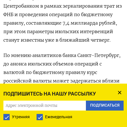
Центробанком в рамках зеркалирования трат из
ФНБ и проведения операций по бюджетному
правилу, составляющие 7,4 миллиарда рублей,
при этом параметры июльских интервенций
станут известны уже в ближайший четверг.
По мнению аналитиков банка Санкт-Петербург,
до анонса июльских объемов операций с
валютой по бюджетному правилу курс
российской валюты может задержаться вблизи
10,80-11,00 рубля за юань.
ПОДПИШИТЕСЬ НА НАШУ РАССЫЛКУ
Перманентно на стороне рубля играет
ПОДПИСАТЬСЯ
проводимая Банком России жесткая ДКП,
Утренняя
Еженедельная
охлаждающая внутренний потребительский