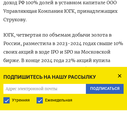
доход РФ 100% долей в уставном капитале ООО
Управляющая Компания ЮГК, принадлежащих
Струкову.
ЮГК, четвертая по объемам добычи золота в
России, разместила в 2023-2024 годах свыше 10%
своих акций в ходе IPO и SPO на Московской
бирже. В конце 2024 года 22% акций купила
управляющая компания Газпромбанка. После
ПОДПИШИТЕСЬ НА НАШУ РАССЫЛКУ
сделки Струков остается крупнейшим
акционером Южуралзолота с долей 67,85%
ПОДПИСАТЬСЯ
уставного капитала.
Утренняя
Еженедельная
Темпы изъятия активов в России ускорились в
начале текущего года, когда государство через
суд получило зернотрейдера Родные поля,