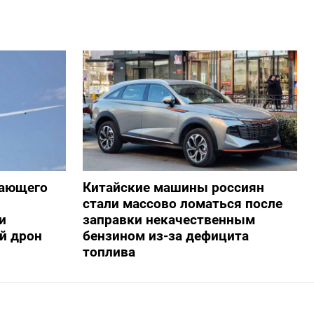
жающего
Китайские машины россиян
стали массово ломаться после
и
заправки некачественным
й дрон
бензином из-за дефицита
топлива