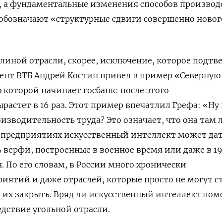
, а фундаментальные изменения способов производ
обозначают «структурные сдвиги совершенно новог
иной отрасли, скорее, исключение, которое подтв
ент ВТБ Андрей Костин привел в пример «Северную
которой начинает госбанк: после этого
астет в 16 раз. Этот пример впечатлил Грефа: «Ну к
изводительность труда? Это означает, что она там
тих предприятиях искусственный интеллект может да
ь верфи, построенные в военное время или даже в 1
. По его словам, в России много хронически
ятий и даже отраслей, которые просто не могут с
их закрыть. Вряд ли искусственный интеллект пом
дствие угольной отрасли.