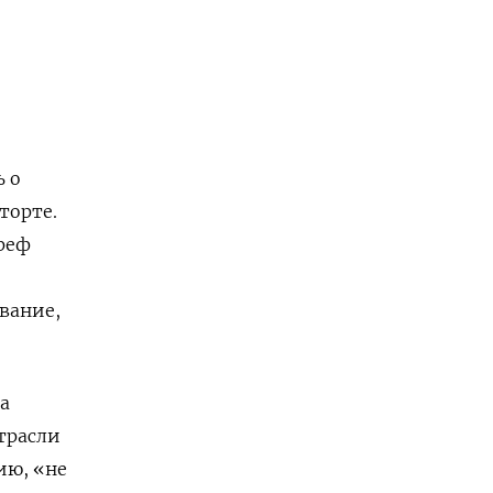
ь о
торте.
Греф
вание,
а
трасли
ию, «не