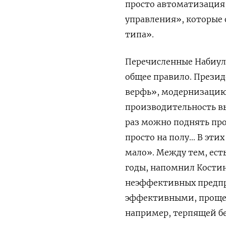
просто автоматизация
управления», которые 
типа».
Перечисленные Набиулл
общее правило. Презид
верфь», модернизацию 
производительность выр
раз можно поднять про
просто на полу... В э
мало». Между тем, ест
годы, напомнил Костин
неэффективных предпри
эффективными, проще 
например, терпящей бе