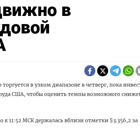
движно в
удовой
А
о торгуется в узком диапазоне в четверг, пока инве
труда США, чтобы оценить темпы возможного сниже
о к 11:52 МСК держалась вблизи отметки $3.356,2​ за