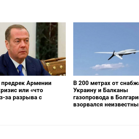
 предрек Армении
В 200 метрах от снаб
ризис или «что
Украину и Балканы
з-за разрыва с
газопровода в Болгари
взорвался неизвестны