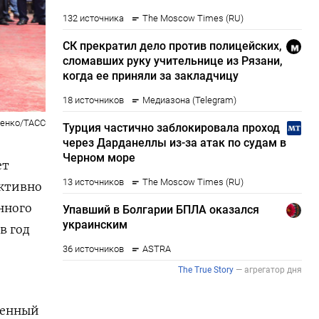
енко/ТАСС
ет
активно
нного
в год
венный