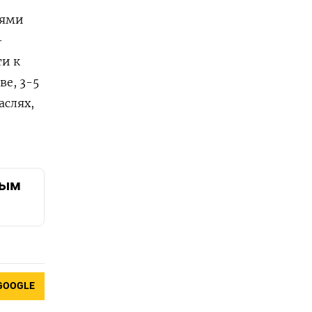
иями
-
ти к
ве, 3-5
аслях,
ным
GOOGLE