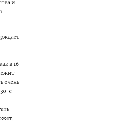
ства и
о
ерждает
ак в 16
 лежит
ть очень
930-е
тать
ожет,