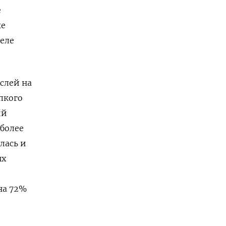
е
же
реле
слей на
пкого
ий
 более
лась и
ых
на 72%