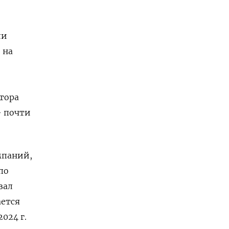
ли
 на
тора
– почти
мпаний,
по
зал
ается
2024 г.