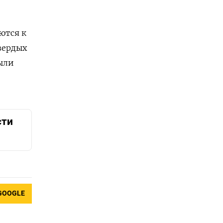
ются к
вердых
ыли
сти
GOOGLE