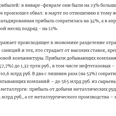
 прибылей: в январе-феврале они были на 23% больш
м произошел обвал: в марте по отношению к тому 
сальдированная прибыль сократилась на 34%, а в ап
ой месяц подряд - на 12%.
ражает происходящее в экономике разделение отра
санкций и тех, кто страдает от высоких ставок, кре
ировой конъюнктуры. Прибыли добывающих компан
7,7%) до 1,32 трлн руб., в том числе нефтегазовых –
910,6 млрд руб. В два с лишним раза (на 53%) сократи
атывающих компаний – до 565 млрд руб. из сырьев
 металлурги: прибыль от добычи металлических руд
3 млрд руб., а от металлургического производства – 