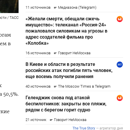
сти / ТАСС
огам
чем в
е
х
 50,5%.
ские