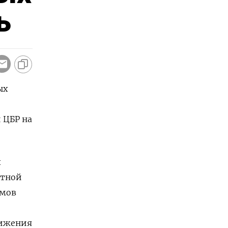
ь
ых
 ЦБР на
х
ртной
емов
нижения