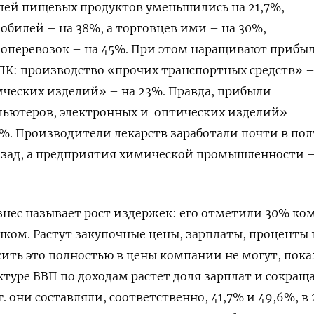
ей пищевых продуктов уменьшились на 21,7%,
билей – на 38%, а торговцев ими – на 30%,
оперевозок – на 45%. При этом наращивают прибы
ВПК: производство «прочих транспортных средств» –
ческих изделий» – на 23%. Правда, прибыли
ьютеров, электронных и оптических изделий»
4%. Производители лекарств заработали почти в пол
назад, а предприятия химической промышленности 
нес называет рост издержек: его отметили 30% ко
ом. Растут закупочные цены, зарплаты, проценты 
сить это полностью в цены компании не могут, пока
ктуре ВВП по доходам растет доля зарплат и сокращ
. они составляли, соответственно, 41,7% и 49,6%, в 