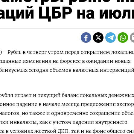
аций ЦБР на июл
) - Рубль в четверг утром перед открытием локальн
ешанные изменения на форексе в ожидании новых
убликуемых сегодня объемов валютных интервенций
рубля играет и текущий баланс локальных денежны
езонное падение в начале месяца предложения экспо
налогов, но также и одновременно сокращение объ
ки инвалюты, как с учетом падения внутреннего
са в условиях жесткой ДКП, так и на фоне общего с