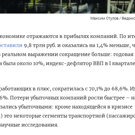
Максим Стулов / Ведомо
экономике отражаются в прибылях компаний. По ит
оставили
9,8 трлн руб. и оказались на 1,4% меньше, 
 В реальном выражении сокращение больше: годовая
а была около 10%, индекс-дефлятор ВВП в I квартал
работающих в плюс, сократилась с 70,1% до 68,6%. И
6%. Потери убыточных компаний росли быстрее – на
азались убыточными: кроме находящейся в кризисе
б.) это некоторые сегменты транспортной (пассажир
 научные исследования.