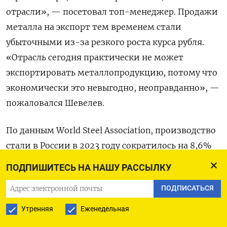
отрасли», — посетовал топ-менеджер. Продажи
металла на экспорт тем временем стали
убыточными из-за резкого роста курса рубля.
«Отрасль сегодня практически не может
экспортировать металлопродукцию, потому что
экономически это невыгодно, неоправданно», —
пожаловался Шевелев.
По данным World Steel Association, производство
стали в России в 2023 году сократилось на 8,6%
— это худший результат среди всех крупнейших
ПОДПИШИТЕСЬ НА НАШУ РАССЫЛКУ
производителей. Экспорт стали из России в 2024
ПОДПИСАТЬСЯ
году сократился на 8%, следует из данных
ассоциации «Русская сталь». Потребление на
Утренняя
Еженедельная
внутреннем рынке РФ снизилось почти на 6% в