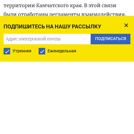
территории Камчатского края. В этой связи
были отработаны регламенты взаимодействия,
включая ограничения навигации в Авачинской
ПОДПИШИТЕСЬ НА НАШУ РАССЫЛКУ
губе, использования интернета,
ПОДПИСАТЬСЯ
геопозиционирования», — сказал Солодов
(
цитата
по ТАСС). В правительстве края
Утренняя
Еженедельная
подчеркнули, что временные неудобства,
связанные с перебоями в работе интернета,
необходимы для обеспечения безопасности
жителей. При этом там также напомнили, что в
Петропавловске-Камчатском и Вилючинске
находятся стратегически важные объекты. В
последнем, в частности, располагается база
Тихоокеанского флота России с атомными
подлодками.