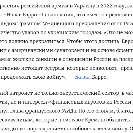
жения российской армии в Украину в 2022 году, з
н-Ноэль Барро. Он напомнил, что вместо предложе
льдом Трампом 30-дневного прекращения огня Рос
личество ударов по украинским городам. «Это не м
это должно прекратиться. Чтобы этого достичь, Евр
ии с американскими сенаторами и на основе франц
амые жесткие санкции в отношении России за посл
дственно истощат ресурсы, которые позволяют [пре
 продолжать свою войну», —
сказал
Барро.
ий затронет не только энергетический сектор, в ча
фти, но и интересы «финансовых игроков из России
нул глава французского МИДа. По его словам, благо
ским лицам, которые помогают Кремлю обходить
ва до сих пор сохраняет способность вести войну. 