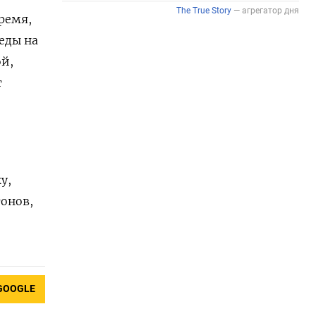
ремя,
еды на
ой,
т
у,
тонов,
GOOGLE