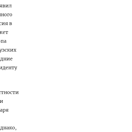
аявил
нного
сия в
ожет
опа
узских
едние
зиденту
стности
 и
даря
Однако,