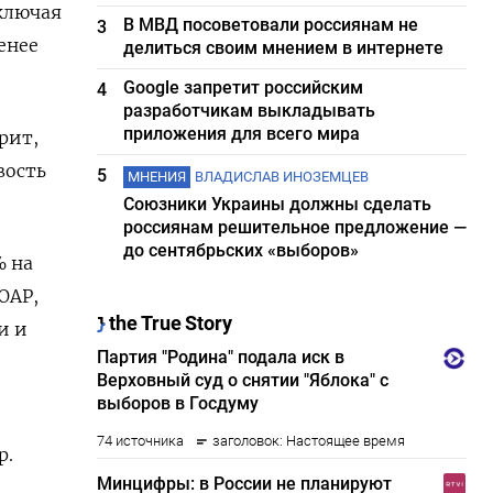
ключая
В МВД посоветовали россиянам не
3
енее
делиться своим мнением в интернете
Google запретит российским
4
разработчикам выкладывать
приложения для всего мира
рит,
вость
5
МНЕНИЯ
ВЛАДИСЛАВ ИНОЗЕМЦЕВ
Союзники Украины должны сделать
россиянам решительное предложение —
до сентябрьских «выборов»
% на
ЮАР,
и и
р.