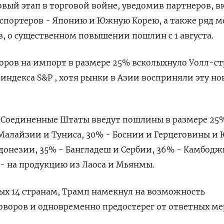
вый этап в торговой войне, уведомив партнеров, в
спортеров - Японию и Южную Корею, а также ряд м
 о существенном повышении пошлин с 1 августа.
боров на импорт в размере 25% всколыхнуло Уолл-ст
индекса S&P , хотя рынки в Азии восприняли эту но
, Соединенные Штаты введут пошлины в размере 25
 Малайзии и Туниса, 30% - Боснии и Герцеговины и 
донезии, 35% - Бангладеш и Сербии, 36% - Камбодж
 - на продукцию из Лаоса и Мьянмы.
ых 14 странам, Трамп намекнул на возможность
воров и одновременно предостерег от ответных ме