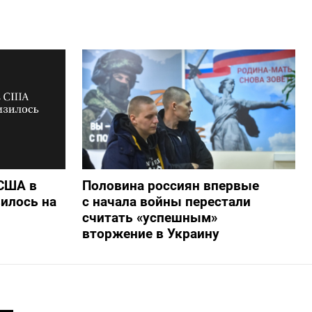
 США в
Половина россиян впервые
илось на
с начала войны перестали
считать «успешным»
вторжение в Украину