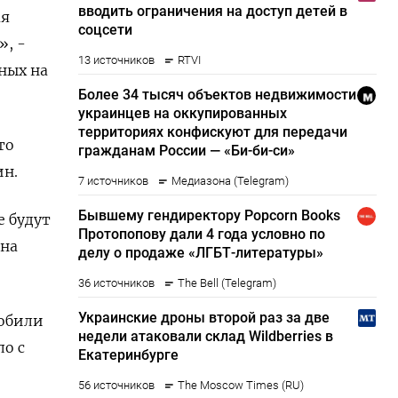
ая
», -
ных на
то
ин.
е будут
 на
мобили
ло с