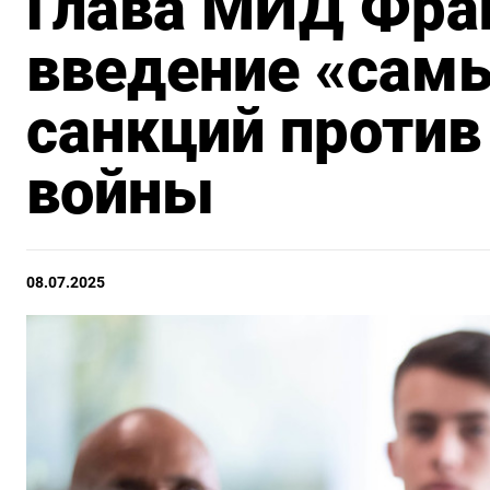
Глава МИД Фра
введение «сам
санкций против
войны
08.07.2025