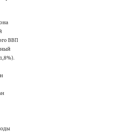
она
й
ого ВВП
нный
1,8%).
лн
ан
ходы