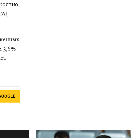
роятно,
MMI,
оженных
и 3,6%
жет
GOOGLE