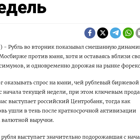
недель
) - Рубль во вторник показывал смешанную динами
 Мосбирже против юаня, хотя и оставаясь вблизи св
симумов, и одновременно дорожая на рынке форекс
г оказывать спрос на юани, чей рублевый биржевой
с начала текущей недели, при этом ключевым прод
ас выступает российский Центробанк, тогда как
овь ушли в тень после краткосрочной активизации
ж валютной выручки.
у рубля выступает значительно подорожавшая с нача