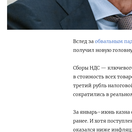
Вслед за
обвальным па
получил новую головну
Сборы НДС — ключевого
в стоимость всех товар
третий рубль налогово
сократились в реально
За январь–июнь казна 
ранее. И хотя поступл
оказался ниже инфляци