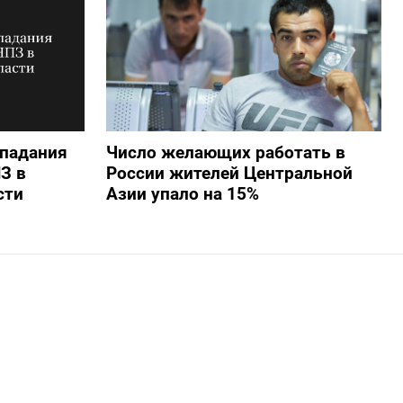
опадания
Число желающих работать в
З в
России жителей Центральной
сти
Азии упало на 15%