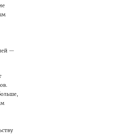
ие
ым
блей —
т
ов.
больше,
ам
ьству