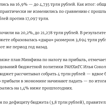
лись на 16,9% — до 4,735 трлн рублей. Как итог: общ
 практически не изменились по сравнению с прошл
блей против 17,097 трлн.
очили на 20,2%, до 21,278 трлн рублей. В результате
джете образовалась «дыра» размером 3,694 трлн ру
тот же период год назад.
также план Минфина по налогу на прибыль, отмечае
едований бюджетной политики РАНХиГС Илья Сокол
юджет рассчитывал собрать 4 трлн рублей — вдвое 
о прибыли в экономике начинают падать — по итог
зались на 1,4% ниже прошлогодних.
н по дефициту бюджета (3,8 трлн рублей), правител