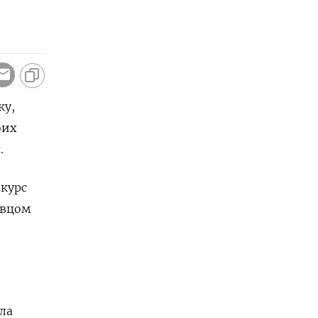
ку,
оих
.
 курс
авцом
ла