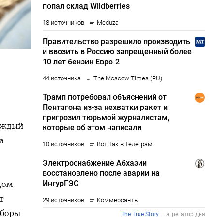
каждый
а
дом
т
сборы