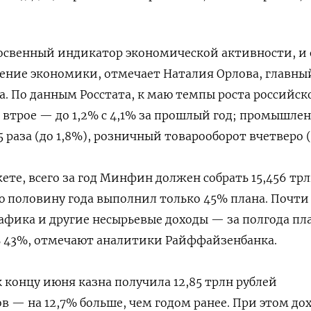
освенный индикатор экономической активности, и 
ение экономики, отмечает Наталия Орлова, главны
. По данным Росстата, к маю темпы роста российск
 втрое — до 1,2% с 4,1% за прошлый год; промышле
5 раза (до 1,8%), розничный товарооборот вчетверо (
ете, всего за год Минфин должен собрать 15,456 тр
ую половину года выполнил только 45% плана. Почти
рафика и другие несырьевые доходы — за полгода пл
 43%, отмечают аналитики Райффайзенбанка.
концу июня казна получила 12,85 трлн рублей
в — на 12,7% больше, чем годом ранее. При этом до