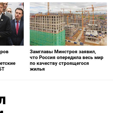
оров
Замглавы Минстроя заявил,
что Россия опередила весь мир
ветские
по качеству строящегося
БТ
жилья
л