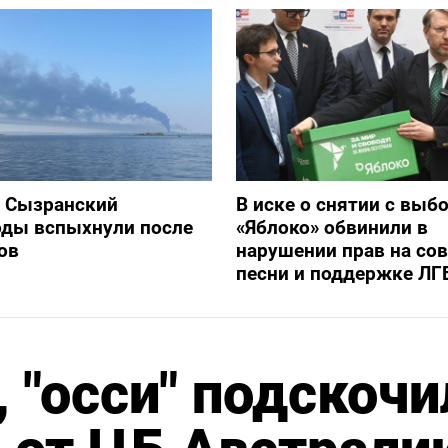
и Сызранский
В иске о снятии с выб
оды вспыхнули после
«Яблоко» обвинили в
ов
нарушении прав на со
песни и поддержке ЛГ
 "осси" подскочи