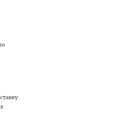
то
 ставку
их