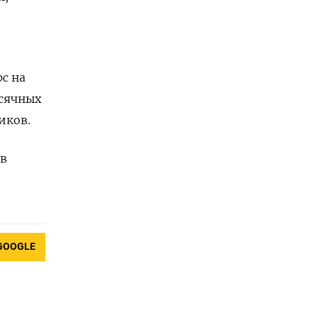
с на
ысячных
иков.
 в
GOOGLE