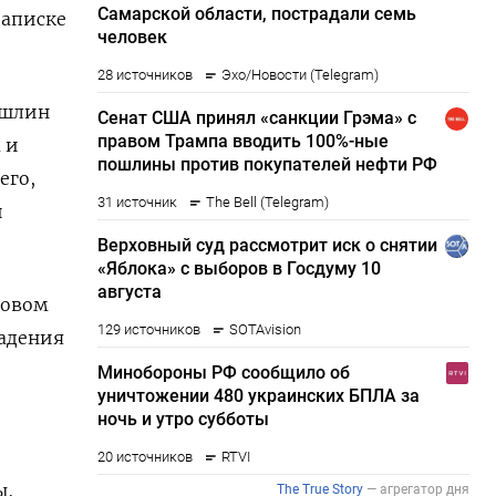
записке
ошлин
 и
его,
и
ковом
падения
ы,