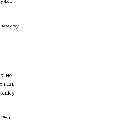
лучит
минимуму
т
х, но
лючить
tanley
 1% в