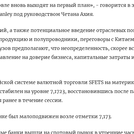
вле вновь выходят на первый план», - говорится в 
anley под руководством Четана Ахия.
ий, а также потенциальное введение отраслевых п
продукцию и полупроводники, переговоры с Китаем
зов предполагают, что неопределенность, скорее вс
давление на доверие бизнеса, капитальные затраты 
йской системе валютной торговли SFETS на матери
стабилен на уровне 7,1723, восстановившись после 
 ранее в течение сессии.
ке был малоподвижен возле отметки 7,173.
ые банки вышли на спотовый рынок в утренние час