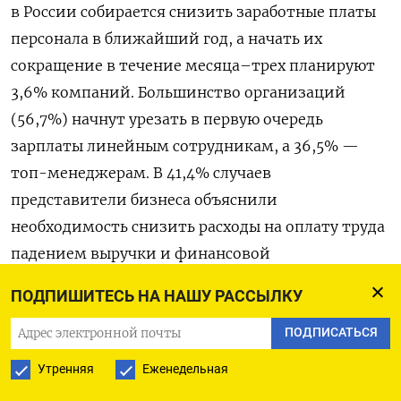
в России собирается снизить заработные платы
персонала в ближайший год, а начать их
сокращение в течение месяца–трех планируют
3,6% компаний. Большинство организаций
(56,7%) начнут урезать в первую очередь
зарплаты линейным сотрудникам, а 36,5% —
топ-менеджерам. В 41,4% случаев
представители бизнеса объяснили
необходимость снизить расходы на оплату труда
падением выручки и финансовой
оптимизацией. В каждой четвертой компании
ПОДПИШИТЕСЬ НА НАШУ РАССЫЛКУ
(27,6%) сообщили об автоматизации процессов,
а в 17,7% случаев работники стали выполнять
ПОДПИСАТЬСЯ
меньше задач. Подавляющее большинство
Утренняя
Еженедельная
опрошенных компаний (93,3%) подчеркнули,