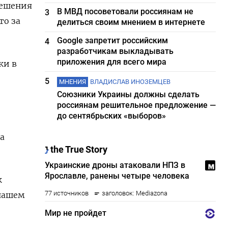
решения
В МВД посоветовали россиянам не
3
то за
делиться своим мнением в интернете
Google запретит российским
4
разработчикам выкладывать
приложения для всего мира
ки в
5
МНЕНИЯ
ВЛАДИСЛАВ ИНОЗЕМЦЕВ
Союзники Украины должны сделать
россиянам решительное предложение —
до сентябрьских «выборов»
а
к
 нашем