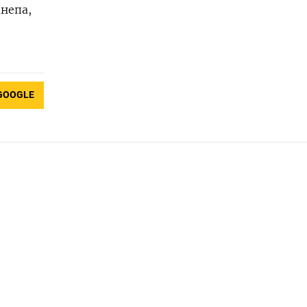
непа,
GOOGLE