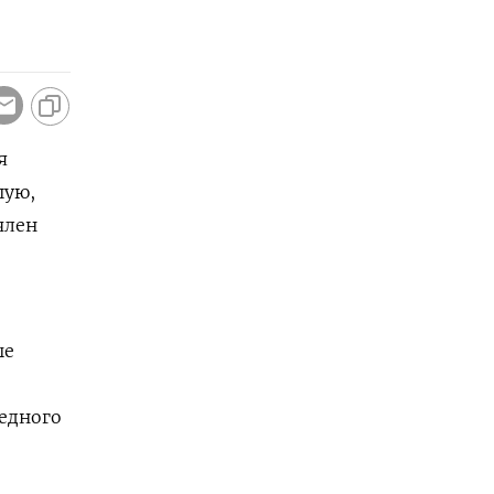
я
шую,
член
ые
редного