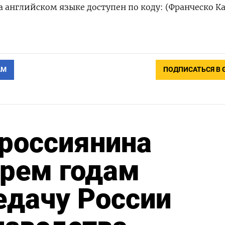
 английском языке доступен по коду: (Франческо Ка
АМ
ПОДПИСАТЬСЯ В 
россиянина
трем годам
едачу России