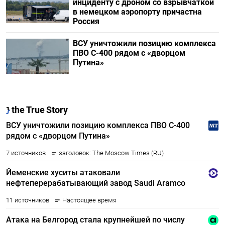
инциденту с дроном со взрывчаткой
в немецком аэропорту причастна
Россия
ВСУ уничтожили позицию комплекса
ПВО С-400 рядом с «дворцом
Путина»