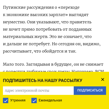
Путинские рассуждения о «переходе
к экономике высоких зарплат» выглядят
неуместно. Они указывают, что правитель
не хочет прямо потребовать от подданных
материальных жертв. Это не означает, что
и дальше не потребует. Но сегодня он, видимо,
рассчитывает, что обойдется и так.
Мало того. Заглядывая в будущее, он не снимает
с повестки любимые свои грезы. Например, ВСМ
«Москва-Петербург». На днях, совещаясь
ПОДПИШИТЕСЬ НА НАШУ РАССЫЛКУ
с министрами, Путин
потребовал
отчитаться,
ПОДПИСАТЬСЯ
«как работа-то идет».
Утренняя
Еженедельная
В потоке ответной успокоительной болтовни