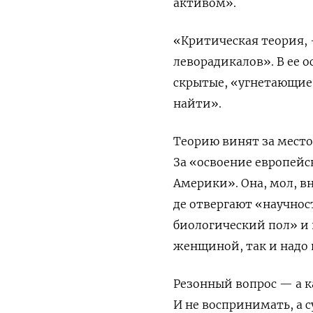
активом».
«
Критическая теория,
леворадикалов».
В ее 
скрытые,
«
угнетающие 
найти
»
.
Теорию винят за мест
За «освоение
европейс
Америки
»
. Она, мол, 
де отвергают
«
научнос
биологический пол
»
и 
женщиной, так и надо
Резонный вопрос — а к
И не воспринимать, а с