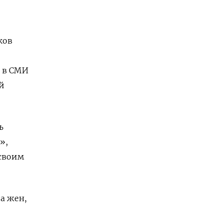
ков
т в СМИ
й
ь
»,
 своим
ва жен,