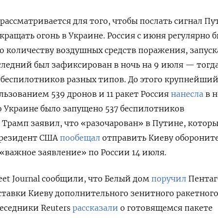
 рассматривается для того, чтобы послать сигнал Пу
кращать огонь в Украине. Россия с июня регулярно б
о количеству воздушных средств поражения, запус
оследний был зафиксирован в ночь на 9 июля — тогд
 беспилотников разных типов. До этого крупнейши
льзованием 539 дронов и 11 ракет Россия
нанесла
в н
по Украине было запущено 537 беспилотников
е Трамп заявил, что «разочарован» в Путине, котор
Президент США
пообещал
отправить Киеву оборонит
«важное заявление» по России 14 июля.
eet Journal сообщили, что Белый дом
поручил
Пентаг
ставки Киеву дополнительного зенитного ракетног
обеседники Reuters
рассказали
о готовящемся пакете