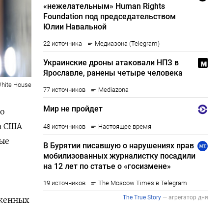
White House
но
а США
ые
оженных