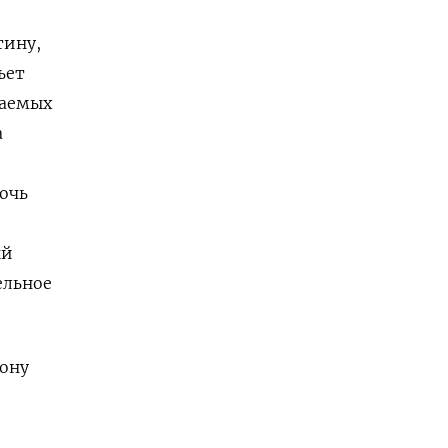
тину,
ьет
каемых
а
й
очь
ый
ельное
ону
о