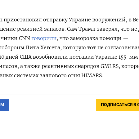
н приостановил отправку Украине вооружений, в Б
шение ревизией запасов. Сам Трамп заверял, что не
точники CNN
говорили
, что заморозка помощи —
бороны Пита Хегсета, которую тот не согласовыва
 10 дней США возобновили поставки Украине 155-мм
пасов, а также реактивных снарядов GMLRS, котор
вных системах залпового огня HIMARS.
АМ
ПОДПИСАТЬСЯ В 