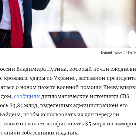
Daniel Torok / The 
России Владимира Путина, который почти ежеднев
 кровавые удары по Украине, заставили президент
маться о новом пакете военной помощи Киеву вперв
 дом,
сообщили
дипломатические источники CBS
лось $3,85 млрд, выделенных администрацией его
айдена, чтобы использовать их для передачи
, также он может конфисковать $5 млрд из замор
точнили собеседники издания.