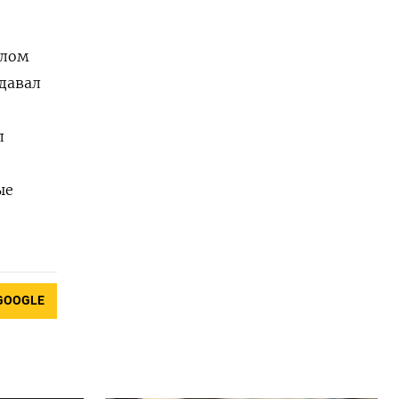
елом
 давал
л
ые
GOOGLE