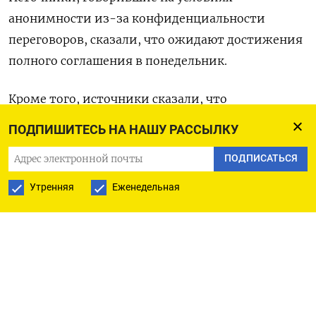
анонимности из-за конфиденциальности
переговоров, сказали, что ожидают достижения
полного соглашения в понедельник.
Кроме того, источники сказали, что
спецпредставители также согласовали
ПОДПИШИТЕСЬ НА НАШУ РАССЫЛКУ
динамический ценовой механизм для потолка.
ПОДПИСАТЬСЯ
Четыре дипломата ЕС сказали в пятницу, что
Утренняя
Еженедельная
Еврокомиссия, как ожидается, предложит
плавающий потолок цен на российскую нефть в
рамках проекта нового раунда санкций в
попытке преодолеть сопротивление некоторых
стран-участниц.