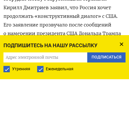
Кирилл Дмитриев заявил, что Россия хочет
продолжать «конструктивный диалог» с США.
Его заявление прозвучало после сообщений
о намерении президента США Дональда Трампа
поставить Украине дополнительное вооружение.
ПОДПИШИТЕСЬ НА НАШУ РАССЫЛКУ
«
Конструктивный диалог между Россией и США
ПОДПИСАТЬСЯ
эффективнее заведомо обреченных на провал
попыток давления. Этот диалог будет
Утренняя
Еженедельная
продолжен — несмотря на титанические усилия
сорвать его всеми возможными средствами
», —
написал Дмитриев в своем телеграм-канале.
Он также раскритиковал политику прежнего
американского президента Джо Байдена, заявив,
что его «ошибочные подходы»